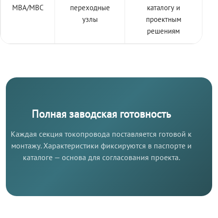
МВА/МВС
переходные
каталогу и
узлы
проектным
решениям
Полная заводская готовность
Каждая секция токопровода поставляется готовой к
монтажу. Характеристики фиксируются в паспорте и
каталоге — основа для согласования проекта.