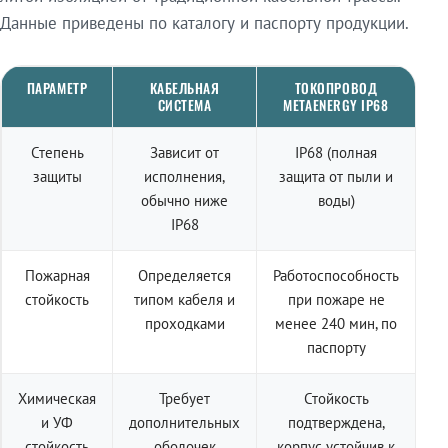
Данные приведены по каталогу и паспорту продукции.
ПАРАМЕТР
КАБЕЛЬНАЯ
ТОКОПРОВОД
СИСТЕМА
METAENERGY IP68
Степень
Зависит от
IP68 (полная
защиты
исполнения,
защита от пыли и
обычно ниже
воды)
IP68
Пожарная
Определяется
Работоспособность
стойкость
типом кабеля и
при пожаре не
проходками
менее 240 мин, по
паспорту
Химическая
Требует
Стойкость
и УФ
дополнительных
подтверждена,
стойкость
оболочек
корпус устойчив к