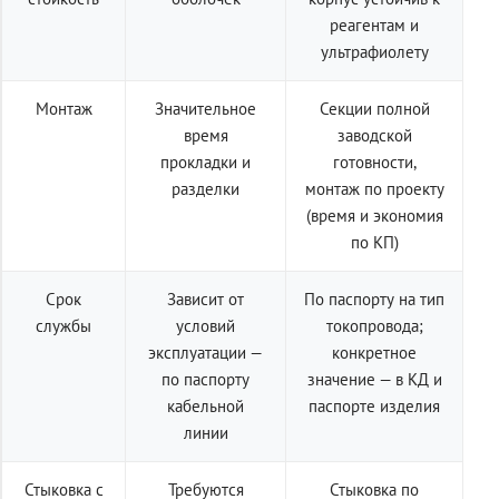
реагентам и
ультрафиолету
Монтаж
Значительное
Секции полной
время
заводской
прокладки и
готовности,
разделки
монтаж по проекту
(время и экономия
по КП)
Срок
Зависит от
По паспорту на тип
службы
условий
токопровода;
эксплуатации —
конкретное
по паспорту
значение — в КД и
кабельной
паспорте изделия
линии
Стыковка с
Требуются
Стыковка по