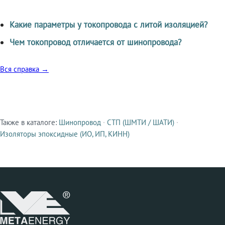
Какие параметры у токопровода с литой изоляцией?
Чем токопровод отличается от шинопровода?
Вся справка →
Также в каталоге:
Шинопровод
·
СТП (ШМТИ / ШАТИ)
·
Смежные продукты
Изоляторы эпоксидные (ИО, ИП, КИНН)