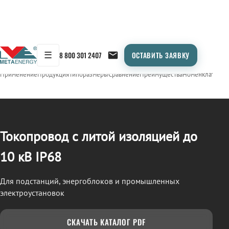
☰
8 800 301 2407
ОСТАВИТЬ ЗАЯВКУ
/
ТОКОПРОВОД
← Продукция
Применение
Продукция
Типоразмеры
Сравнение
Преимущества
Номенклатура
О
Токопровод с литой изоляцией до
10 кВ IP68
Для подстанций, энергоблоков и промышленных
электроустановок
СКАЧАТЬ КАТАЛОГ PDF