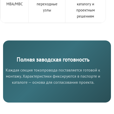
МВА/МВС
переходные
каталогу и
узлы
проектным
решениям
Полная заводская готовность
Каждая секция токопровода поставляется готовой к
монтажу. Характеристики фиксируются в паспорте и
каталоге — основа для согласования проекта.