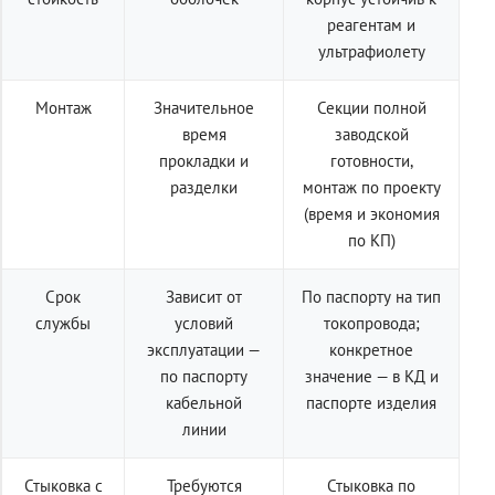
реагентам и
ультрафиолету
Монтаж
Значительное
Секции полной
время
заводской
прокладки и
готовности,
разделки
монтаж по проекту
(время и экономия
по КП)
Срок
Зависит от
По паспорту на тип
службы
условий
токопровода;
эксплуатации —
конкретное
по паспорту
значение — в КД и
кабельной
паспорте изделия
линии
Стыковка с
Требуются
Стыковка по