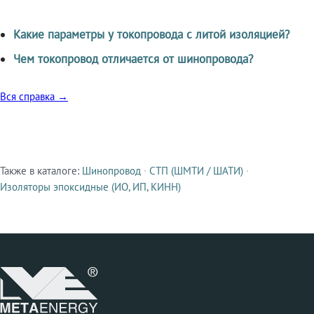
Какие параметры у токопровода с литой изоляцией?
Чем токопровод отличается от шинопровода?
Вся справка →
Также в каталоге:
Шинопровод
·
СТП (ШМТИ / ШАТИ)
·
Смежные продукты
Изоляторы эпоксидные (ИО, ИП, КИНН)