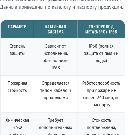
Данные приведены по каталогу и паспорту продукции.
ПАРАМЕТР
КАБЕЛЬНАЯ
ТОКОПРОВОД
СИСТЕМА
METAENERGY IP68
Степень
Зависит от
IP68 (полная
защиты
исполнения,
защита от пыли и
обычно ниже
воды)
IP68
Пожарная
Определяется
Работоспособность
стойкость
типом кабеля и
при пожаре не
проходками
менее 240 мин, по
паспорту
Химическая
Требует
Стойкость
и УФ
дополнительных
подтверждена,
стойкость
оболочек
корпус устойчив к