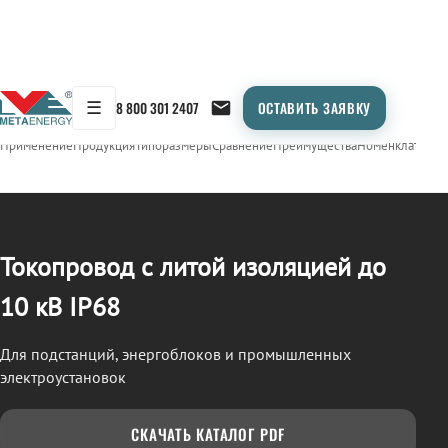
☰
8 800 301 2407
ОСТАВИТЬ ЗАЯВКУ
/
ТОКОПРОВОД
← Продукция
Применение
Продукция
Типоразмеры
Сравнение
Преимущества
Номенклатура
О
Токопровод с литой изоляцией до
10 кВ IP68
Для подстанций, энергоблоков и промышленных
электроустановок
СКАЧАТЬ КАТАЛОГ PDF