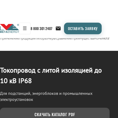
☰
8 800 301 2407
ОСТАВИТЬ ЗАЯВКУ
/
ТОКОПРОВОД
← Продукция
Применение
Продукция
Типоразмеры
Сравнение
Преимущества
Номенклатура
О
Токопровод с литой изоляцией до
10 кВ IP68
Для подстанций, энергоблоков и промышленных
электроустановок
СКАЧАТЬ КАТАЛОГ PDF