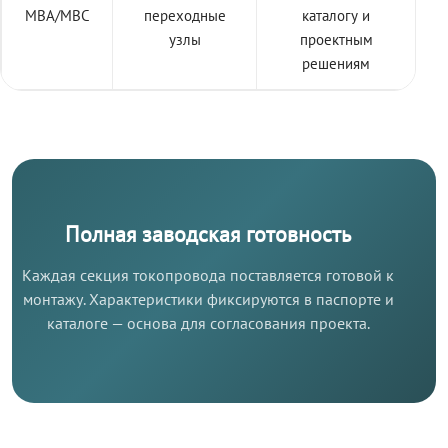
МВА/МВС
переходные
каталогу и
узлы
проектным
решениям
Полная заводская готовность
Каждая секция токопровода поставляется готовой к
монтажу. Характеристики фиксируются в паспорте и
каталоге — основа для согласования проекта.