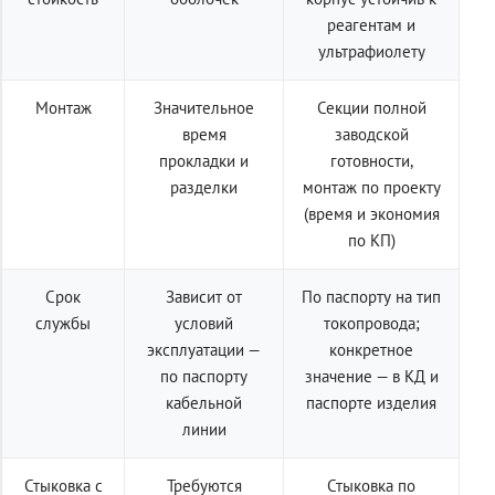
реагентам и
ультрафиолету
Монтаж
Значительное
Секции полной
время
заводской
прокладки и
готовности,
разделки
монтаж по проекту
(время и экономия
по КП)
Срок
Зависит от
По паспорту на тип
службы
условий
токопровода;
эксплуатации —
конкретное
по паспорту
значение — в КД и
кабельной
паспорте изделия
линии
Стыковка с
Требуются
Стыковка по