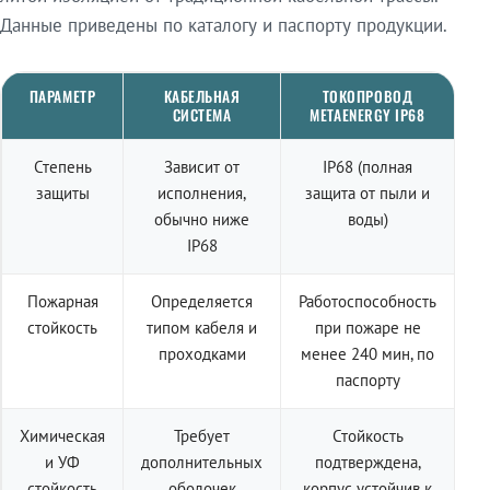
Данные приведены по каталогу и паспорту продукции.
ПАРАМЕТР
КАБЕЛЬНАЯ
ТОКОПРОВОД
СИСТЕМА
METAENERGY IP68
Степень
Зависит от
IP68 (полная
защиты
исполнения,
защита от пыли и
обычно ниже
воды)
IP68
Пожарная
Определяется
Работоспособность
стойкость
типом кабеля и
при пожаре не
проходками
менее 240 мин, по
паспорту
Химическая
Требует
Стойкость
и УФ
дополнительных
подтверждена,
стойкость
оболочек
корпус устойчив к