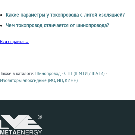
Какие параметры у токопровода с литой изоляцией?
Чем токопровод отличается от шинопровода?
Вся справка →
Также в каталоге:
Шинопровод
·
СТП (ШМТИ / ШАТИ)
·
Смежные продукты
Изоляторы эпоксидные (ИО, ИП, КИНН)