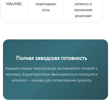
МВА/МВС
переходные
каталогу и
узлы
проектным
решениям
Полная заводская готовность
Каждая секция токопровода поставляется готовой к
монтажу. Характеристики фиксируются в паспорте и
каталоге — основа для согласования проекта.