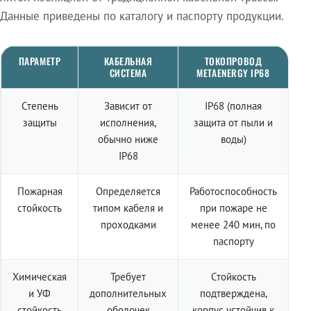
Данные приведены по каталогу и паспорту продукции.
ПАРАМЕТР
КАБЕЛЬНАЯ
ТОКОПРОВОД
СИСТЕМА
METAENERGY IP68
Степень
Зависит от
IP68 (полная
защиты
исполнения,
защита от пыли и
обычно ниже
воды)
IP68
Пожарная
Определяется
Работоспособность
стойкость
типом кабеля и
при пожаре не
проходками
менее 240 мин, по
паспорту
Химическая
Требует
Стойкость
и УФ
дополнительных
подтверждена,
стойкость
оболочек
корпус устойчив к