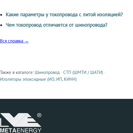
Какие параметры у токопровода с литой изоляцией?
Чем токопровод отличается от шинопровода?
Вся справка →
Также в каталоге:
Шинопровод
·
СТП (ШМТИ / ШАТИ)
·
Смежные продукты
Изоляторы эпоксидные (ИО, ИП, КИНН)