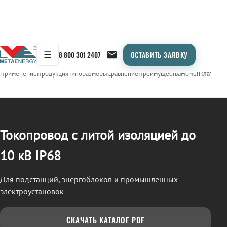
☰
8 800 301 2407
ОСТАВИТЬ ЗАЯВКУ
/
ТОКОПРОВОД
← Продукция
Применение
Продукция
Типоразмеры
Сравнение
Преимущества
Номенклатура
О
Токопровод с литой изоляцией до
10 кВ IP68
Для подстанций, энергоблоков и промышленных
электроустановок
СКАЧАТЬ КАТАЛОГ PDF