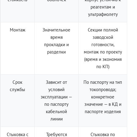
реагентам и
ультрафиолету
Монтаж
Значительное
Секции полной
время
заводской
прокладки и
готовности,
разделки
монтаж по проекту
(время и экономия
по КП)
Срок
Зависит от
По паспорту на тип
службы
условий
токопровода;
эксплуатации —
конкретное
по паспорту
значение — в КД и
кабельной
паспорте изделия
линии
Стыковка с
Требуются
Стыковка по