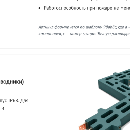
Работоспособность при пожаре не мен
Артикул формируется по шаблону 98ab8c, где a —
компоновки, c — номер секции. Точную расшифров
оводники)
пус IP68. Для
 и