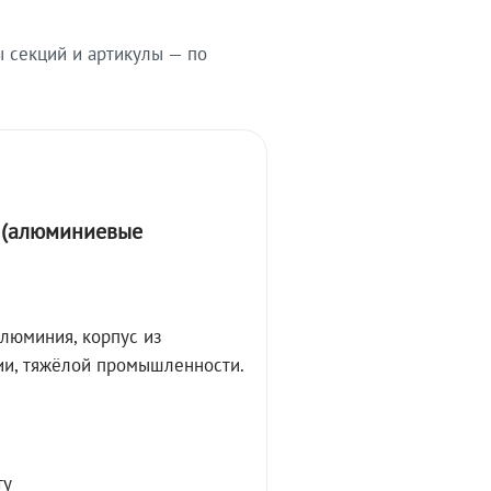
ы секций и артикулы — по
А (алюминиевые
алюминия, корпус из
ции, тяжёлой промышленности.
ту