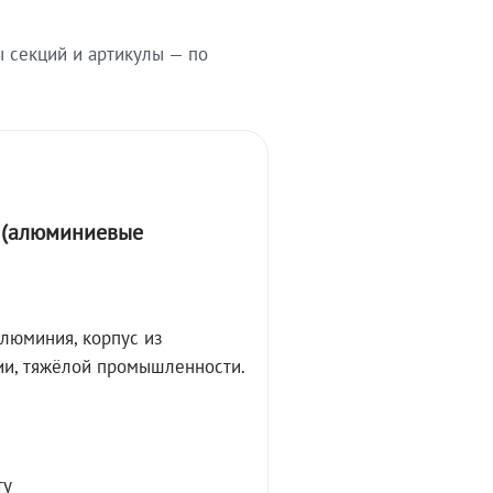
ы секций и артикулы — по
А (алюминиевые
алюминия, корпус из
ции, тяжёлой промышленности.
ту