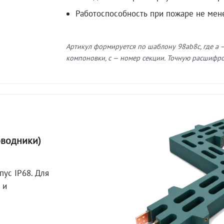
Работоспособность при пожаре не мен
Артикул формируется по шаблону 98ab8c, где a —
компоновки, c — номер секции. Точную расшифров
оводники)
пус IP68. Для
 и