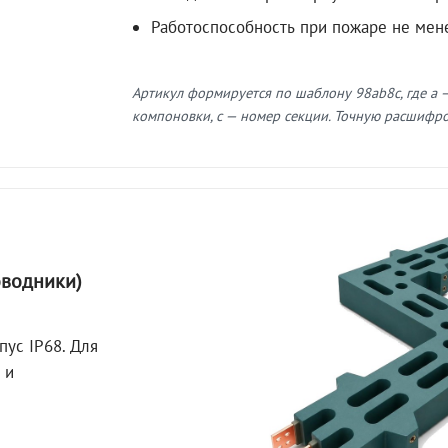
Работоспособность при пожаре не мен
Артикул формируется по шаблону 98ab8c, где a —
компоновки, c — номер секции. Точную расшифров
оводники)
пус IP68. Для
 и