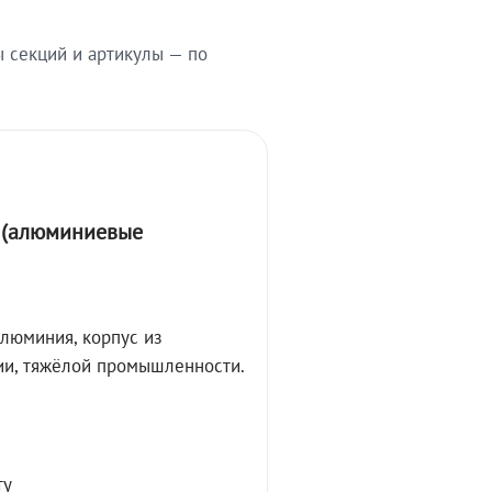
ы секций и артикулы — по
А (алюминиевые
алюминия, корпус из
ции, тяжёлой промышленности.
ту