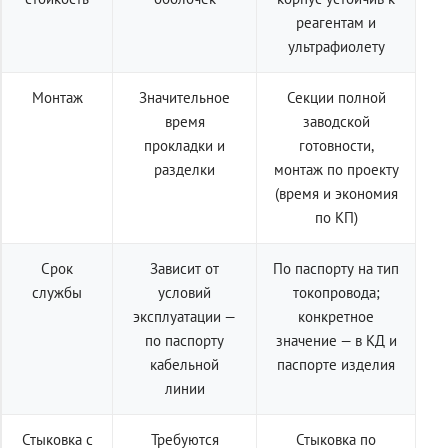
реагентам и
ультрафиолету
Монтаж
Значительное
Секции полной
время
заводской
прокладки и
готовности,
разделки
монтаж по проекту
(время и экономия
по КП)
Срок
Зависит от
По паспорту на тип
службы
условий
токопровода;
эксплуатации —
конкретное
по паспорту
значение — в КД и
кабельной
паспорте изделия
линии
Стыковка с
Требуются
Стыковка по