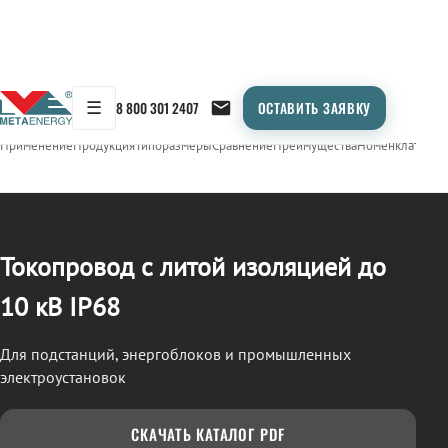
☰
8 800 301 2407
ОСТАВИТЬ ЗАЯВКУ
/
ТОКОПРОВОД
← Продукция
Применение
Продукция
Типоразмеры
Сравнение
Преимущества
Номенклатура
О
Токопровод с литой изоляцией до
10 кВ IP68
Для подстанций, энергоблоков и промышленных
электроустановок
СКАЧАТЬ КАТАЛОГ PDF