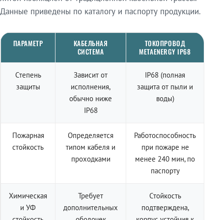
Данные приведены по каталогу и паспорту продукции.
ПАРАМЕТР
КАБЕЛЬНАЯ
ТОКОПРОВОД
СИСТЕМА
METAENERGY IP68
Степень
Зависит от
IP68 (полная
защиты
исполнения,
защита от пыли и
обычно ниже
воды)
IP68
Пожарная
Определяется
Работоспособность
стойкость
типом кабеля и
при пожаре не
проходками
менее 240 мин, по
паспорту
Химическая
Требует
Стойкость
и УФ
дополнительных
подтверждена,
стойкость
оболочек
корпус устойчив к