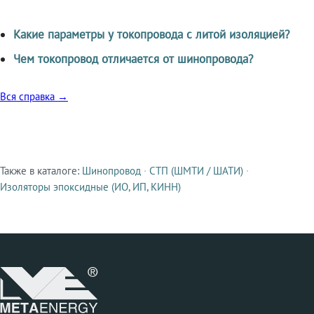
Какие параметры у токопровода с литой изоляцией?
Чем токопровод отличается от шинопровода?
Вся справка →
Также в каталоге:
Шинопровод
·
СТП (ШМТИ / ШАТИ)
·
Смежные продукты
Изоляторы эпоксидные (ИО, ИП, КИНН)