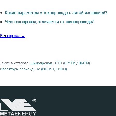
Какие параметры у токопровода с литой изоляцией?
Чем токопровод отличается от шинопровода?
Вся справка →
Также в каталоге:
Шинопровод
·
СТП (ШМТИ / ШАТИ)
·
Смежные продукты
Изоляторы эпоксидные (ИО, ИП, КИНН)