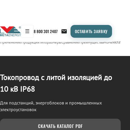
☰
8 800 301 2407
ОСТАВИТЬ ЗАЯВКУ
/
ТОКОПРОВОД
← Продукция
Применение
Продукция
Типоразмеры
Сравнение
Преимущества
Номенклатура
О
Токопровод с литой изоляцией до
10 кВ IP68
Для подстанций, энергоблоков и промышленных
электроустановок
СКАЧАТЬ КАТАЛОГ PDF