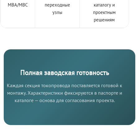
МВА/МВС
переходные
каталогу и
узлы
проектным
решениям
Полная заводская готовность
Каждая секция токопровода поставляется готовой к
монтажу. Характеристики фиксируются в паспорте и
каталоге — основа для согласования проекта.