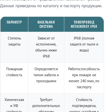
Данные приведены по каталогу и паспорту продукции.
ПАРАМЕТР
КАБЕЛЬНАЯ
ТОКОПРОВОД
СИСТЕМА
METAENERGY IP68
Степень
Зависит от
IP68 (полная
защиты
исполнения,
защита от пыли и
обычно ниже
воды)
IP68
Пожарная
Определяется
Работоспособность
стойкость
типом кабеля и
при пожаре не
проходками
менее 240 мин, по
паспорту
Химическая
Требует
Стойкость
и УФ
дополнительных
подтверждена,
стойкость
оболочек
корпус устойчив к