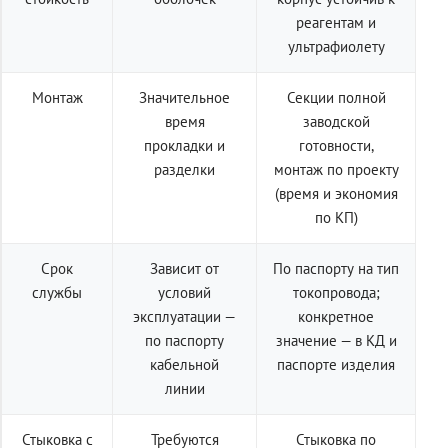
реагентам и
ультрафиолету
Монтаж
Значительное
Секции полной
время
заводской
прокладки и
готовности,
разделки
монтаж по проекту
(время и экономия
по КП)
Срок
Зависит от
По паспорту на тип
службы
условий
токопровода;
эксплуатации —
конкретное
по паспорту
значение — в КД и
кабельной
паспорте изделия
линии
Стыковка с
Требуются
Стыковка по