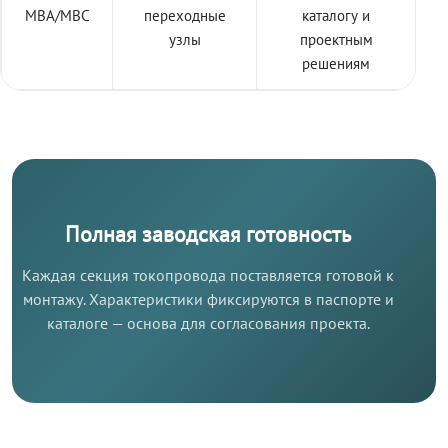
МВА/МВС
переходные
каталогу и
узлы
проектным
решениям
Полная заводская готовность
Каждая секция токопровода поставляется готовой к
монтажу. Характеристики фиксируются в паспорте и
каталоге — основа для согласования проекта.