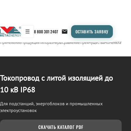
☰
8 800 301 2407
ОСТАВИТЬ ЗАЯВКУ
/
ТОКОПРОВОД
← Продукция
Применение
Продукция
Типоразмеры
Сравнение
Преимущества
Номенклатура
О
Токопровод с литой изоляцией до
10 кВ IP68
Для подстанций, энергоблоков и промышленных
электроустановок
СКАЧАТЬ КАТАЛОГ PDF