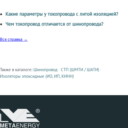
Какие параметры у токопровода с литой изоляцией?
Чем токопровод отличается от шинопровода?
Вся справка →
Также в каталоге:
Шинопровод
·
СТП (ШМТИ / ШАТИ)
·
Смежные продукты
Изоляторы эпоксидные (ИО, ИП, КИНН)