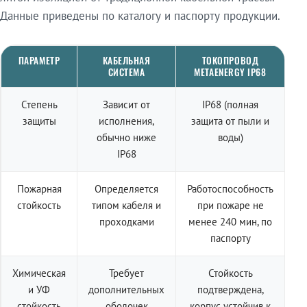
Данные приведены по каталогу и паспорту продукции.
ПАРАМЕТР
КАБЕЛЬНАЯ
ТОКОПРОВОД
СИСТЕМА
METAENERGY IP68
Степень
Зависит от
IP68 (полная
защиты
исполнения,
защита от пыли и
обычно ниже
воды)
IP68
Пожарная
Определяется
Работоспособность
стойкость
типом кабеля и
при пожаре не
проходками
менее 240 мин, по
паспорту
Химическая
Требует
Стойкость
и УФ
дополнительных
подтверждена,
стойкость
оболочек
корпус устойчив к