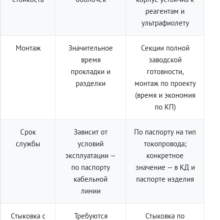
реагентам и
ультрафиолету
Монтаж
Значительное
Секции полной
время
заводской
прокладки и
готовности,
разделки
монтаж по проекту
(время и экономия
по КП)
Срок
Зависит от
По паспорту на тип
службы
условий
токопровода;
эксплуатации —
конкретное
по паспорту
значение — в КД и
кабельной
паспорте изделия
линии
Стыковка с
Требуются
Стыковка по