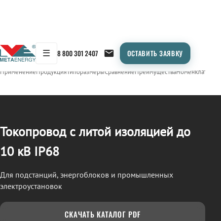
☰
8 800 301 2407
ОСТАВИТЬ ЗАЯВКУ
/
ТОКОПРОВОД
← Продукция
Применение
Продукция
Типоразмеры
Сравнение
Преимущества
Номенклатура
О
Токопровод с литой изоляцией до
10 кВ IP68
Для подстанций, энергоблоков и промышленных
электроустановок
СКАЧАТЬ КАТАЛОГ PDF