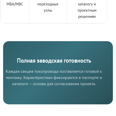
МВА/МВС
переходные
каталогу и
узлы
проектным
решениям
Полная заводская готовность
Каждая секция токопровода поставляется готовой к
монтажу. Характеристики фиксируются в паспорте и
каталоге — основа для согласования проекта.