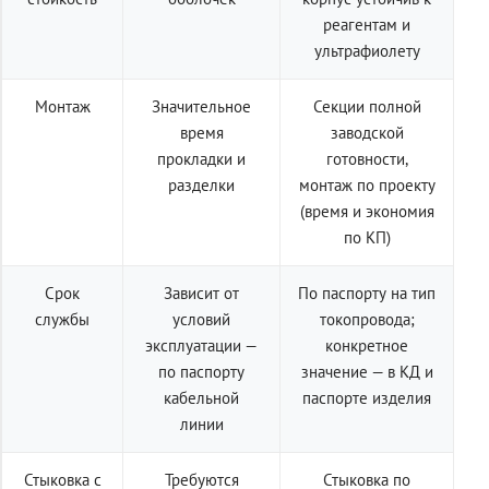
реагентам и
ультрафиолету
Монтаж
Значительное
Секции полной
время
заводской
прокладки и
готовности,
разделки
монтаж по проекту
(время и экономия
по КП)
Срок
Зависит от
По паспорту на тип
службы
условий
токопровода;
эксплуатации —
конкретное
по паспорту
значение — в КД и
кабельной
паспорте изделия
линии
Стыковка с
Требуются
Стыковка по