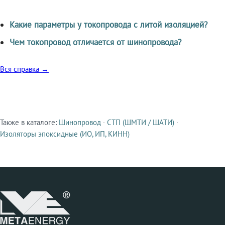
Какие параметры у токопровода с литой изоляцией?
Чем токопровод отличается от шинопровода?
Вся справка →
Также в каталоге:
Шинопровод
·
СТП (ШМТИ / ШАТИ)
·
Смежные продукты
Изоляторы эпоксидные (ИО, ИП, КИНН)