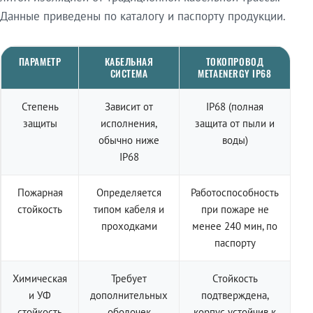
Данные приведены по каталогу и паспорту продукции.
ПАРАМЕТР
КАБЕЛЬНАЯ
ТОКОПРОВОД
СИСТЕМА
METAENERGY IP68
Степень
Зависит от
IP68 (полная
защиты
исполнения,
защита от пыли и
обычно ниже
воды)
IP68
Пожарная
Определяется
Работоспособность
стойкость
типом кабеля и
при пожаре не
проходками
менее 240 мин, по
паспорту
Химическая
Требует
Стойкость
и УФ
дополнительных
подтверждена,
стойкость
оболочек
корпус устойчив к