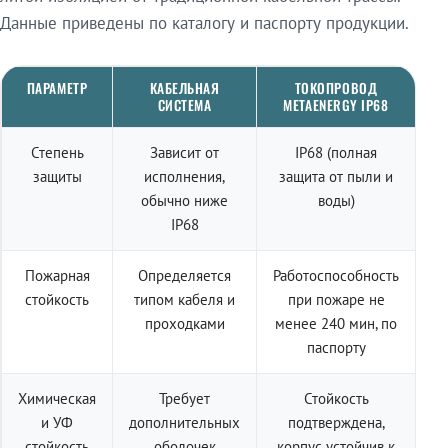
Данные приведены по каталогу и паспорту продукции.
ПАРАМЕТР
КАБЕЛЬНАЯ
ТОКОПРОВОД
СИСТЕМА
METAENERGY IP68
Степень
Зависит от
IP68 (полная
защиты
исполнения,
защита от пыли и
обычно ниже
воды)
IP68
Пожарная
Определяется
Работоспособность
стойкость
типом кабеля и
при пожаре не
проходками
менее 240 мин, по
паспорту
Химическая
Требует
Стойкость
и УФ
дополнительных
подтверждена,
стойкость
оболочек
корпус устойчив к