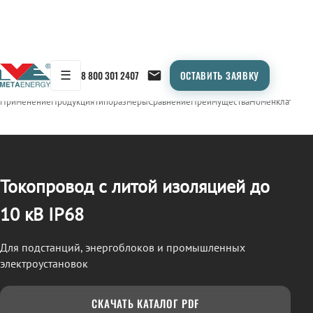
☰
8 800 301 2407
ОСТАВИТЬ ЗАЯВКУ
/
ТОКОПРОВОД
← Продукция
Применение
Продукция
Типоразмеры
Сравнение
Преимущества
Номенклатура
О
Токопровод с литой изоляцией до
10 кВ IP68
Для подстанций, энергоблоков и промышленных
электроустановок
СКАЧАТЬ КАТАЛОГ PDF