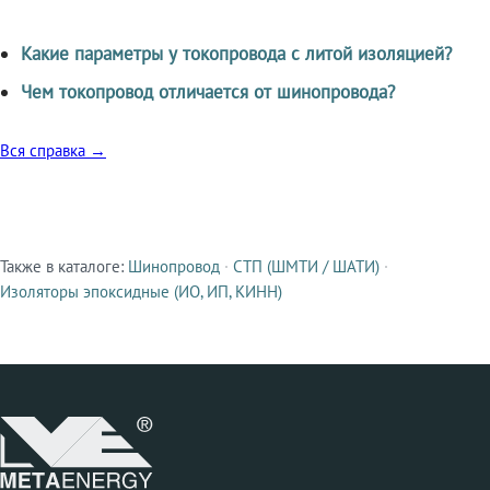
Какие параметры у токопровода с литой изоляцией?
Чем токопровод отличается от шинопровода?
Вся справка →
Также в каталоге:
Шинопровод
·
СТП (ШМТИ / ШАТИ)
·
Смежные продукты
Изоляторы эпоксидные (ИО, ИП, КИНН)