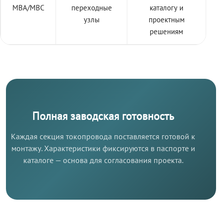
МВА/МВС
переходные
каталогу и
узлы
проектным
решениям
Полная заводская готовность
Каждая секция токопровода поставляется готовой к
монтажу. Характеристики фиксируются в паспорте и
каталоге — основа для согласования проекта.