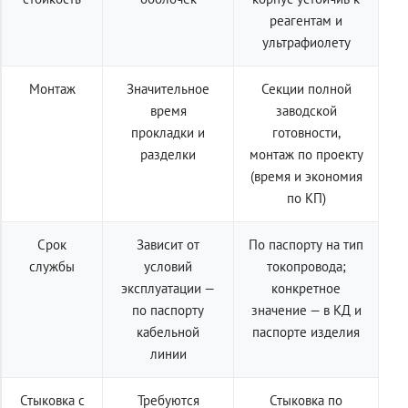
реагентам и
ультрафиолету
Монтаж
Значительное
Секции полной
время
заводской
прокладки и
готовности,
разделки
монтаж по проекту
(время и экономия
по КП)
Срок
Зависит от
По паспорту на тип
службы
условий
токопровода;
эксплуатации —
конкретное
по паспорту
значение — в КД и
кабельной
паспорте изделия
линии
Стыковка с
Требуются
Стыковка по