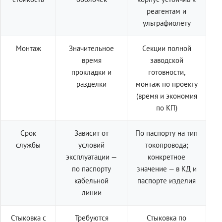
реагентам и
ультрафиолету
Монтаж
Значительное
Секции полной
время
заводской
прокладки и
готовности,
разделки
монтаж по проекту
(время и экономия
по КП)
Срок
Зависит от
По паспорту на тип
службы
условий
токопровода;
эксплуатации —
конкретное
по паспорту
значение — в КД и
кабельной
паспорте изделия
линии
Стыковка с
Требуются
Стыковка по