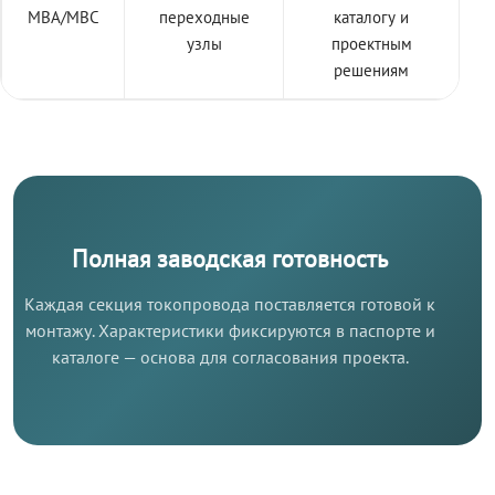
МВА/МВС
переходные
каталогу и
узлы
проектным
решениям
Полная заводская готовность
Каждая секция токопровода поставляется готовой к
монтажу. Характеристики фиксируются в паспорте и
каталоге — основа для согласования проекта.