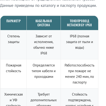
Данные приведены по каталогу и паспорту продукции.
ПАРАМЕТР
КАБЕЛЬНАЯ
ТОКОПРОВОД
СИСТЕМА
METAENERGY IP68
Степень
Зависит от
IP68 (полная
защиты
исполнения,
защита от пыли и
обычно ниже
воды)
IP68
Пожарная
Определяется
Работоспособность
стойкость
типом кабеля и
при пожаре не
проходками
менее 240 мин, по
паспорту
Химическая
Требует
Стойкость
и УФ
дополнительных
подтверждена,
стойкость
оболочек
корпус устойчив к