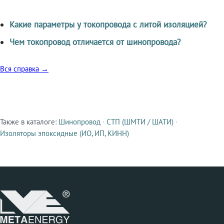
Какие параметры у токопровода с литой изоляцией?
Чем токопровод отличается от шинопровода?
Вся справка →
Также в каталоге:
Шинопровод
·
СТП (ШМТИ / ШАТИ)
·
Смежные продукты
Изоляторы эпоксидные (ИО, ИП, КИНН)