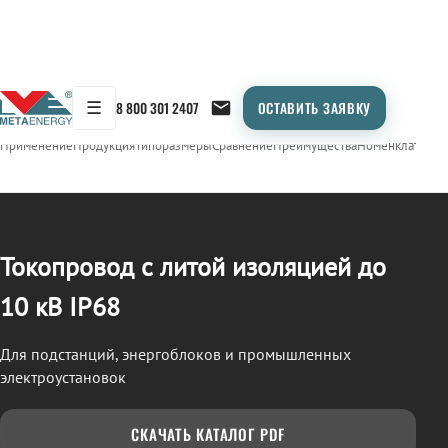
☰
8 800 301 2407
ОСТАВИТЬ ЗАЯВКУ
/
ТОКОПРОВОД
← Продукция
Применение
Продукция
Типоразмеры
Сравнение
Преимущества
Номенклатура
О
Токопровод с литой изоляцией до
10 кВ IP68
Для подстанций, энергоблоков и промышленных
электроустановок
СКАЧАТЬ КАТАЛОГ PDF