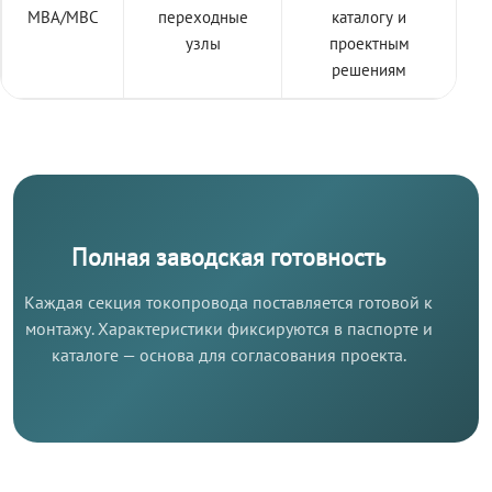
МВА/МВС
переходные
каталогу и
узлы
проектным
решениям
Полная заводская готовность
Каждая секция токопровода поставляется готовой к
монтажу. Характеристики фиксируются в паспорте и
каталоге — основа для согласования проекта.