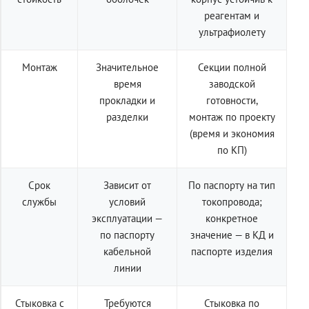
реагентам и
ультрафиолету
Монтаж
Значительное
Секции полной
время
заводской
прокладки и
готовности,
разделки
монтаж по проекту
(время и экономия
по КП)
Срок
Зависит от
По паспорту на тип
службы
условий
токопровода;
эксплуатации —
конкретное
по паспорту
значение — в КД и
кабельной
паспорте изделия
линии
Стыковка с
Требуются
Стыковка по