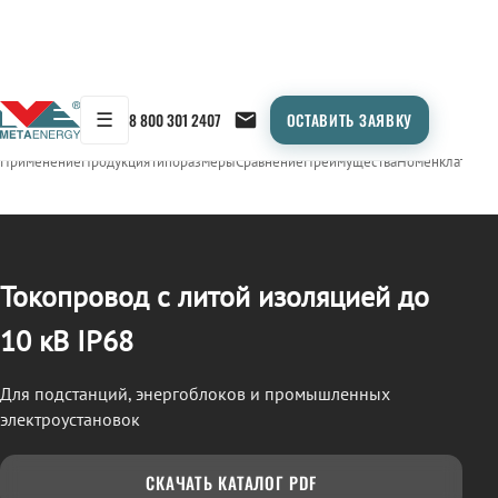
☰
8 800 301 2407
ОСТАВИТЬ ЗАЯВКУ
/
ТОКОПРОВОД
← Продукция
Применение
Продукция
Типоразмеры
Сравнение
Преимущества
Номенклатура
О
Токопровод с литой изоляцией до
10 кВ IP68
Для подстанций, энергоблоков и промышленных
электроустановок
СКАЧАТЬ КАТАЛОГ PDF