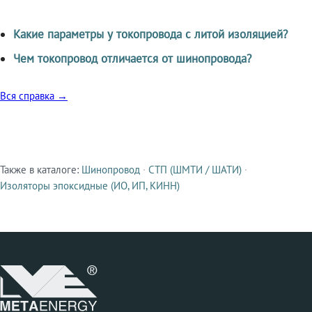
Какие параметры у токопровода с литой изоляцией?
Чем токопровод отличается от шинопровода?
Вся справка →
Также в каталоге:
Шинопровод
·
СТП (ШМТИ / ШАТИ)
·
Смежные продукты
Изоляторы эпоксидные (ИО, ИП, КИНН)