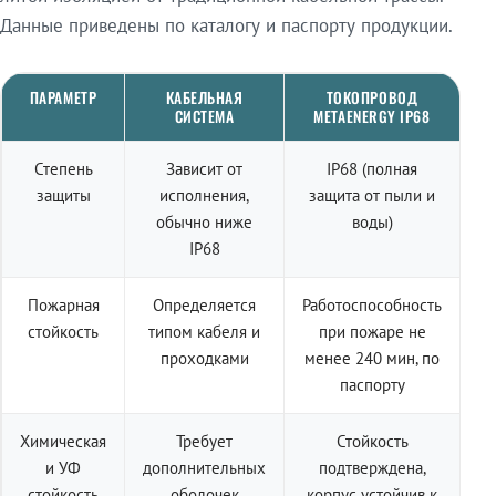
Данные приведены по каталогу и паспорту продукции.
ПАРАМЕТР
КАБЕЛЬНАЯ
ТОКОПРОВОД
СИСТЕМА
METAENERGY IP68
Степень
Зависит от
IP68 (полная
защиты
исполнения,
защита от пыли и
обычно ниже
воды)
IP68
Пожарная
Определяется
Работоспособность
стойкость
типом кабеля и
при пожаре не
проходками
менее 240 мин, по
паспорту
Химическая
Требует
Стойкость
и УФ
дополнительных
подтверждена,
стойкость
оболочек
корпус устойчив к