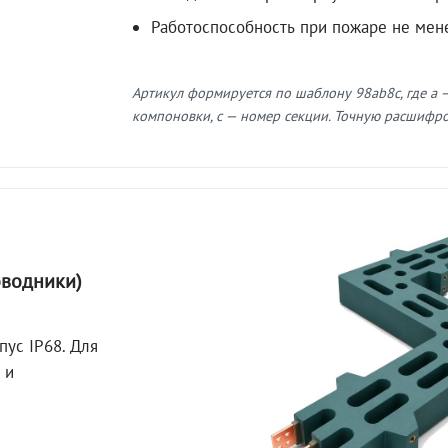
Работоспособность при пожаре не мен
Артикул формируется по шаблону 98ab8c, где a —
компоновки, c — номер секции. Точную расшифров
оводники)
пус IP68. Для
 и