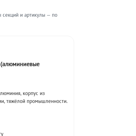
ы секций и артикулы — по
А (алюминиевые
алюминия, корпус из
ции, тяжёлой промышленности.
ту