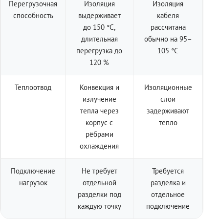
Перегрузочная
Изоляция
Изоляция
способность
выдерживает
кабеля
до 150 °C,
рассчитана
длительная
обычно на 95–
перегрузка до
105 °C
120 %
Теплоотвод
Конвекция и
Изоляционные
излучение
слои
тепла через
задерживают
корпус с
тепло
рёбрами
охлаждения
Подключение
Не требует
Требуется
нагрузок
отдельной
разделка и
разделки под
отдельное
каждую точку
подключение