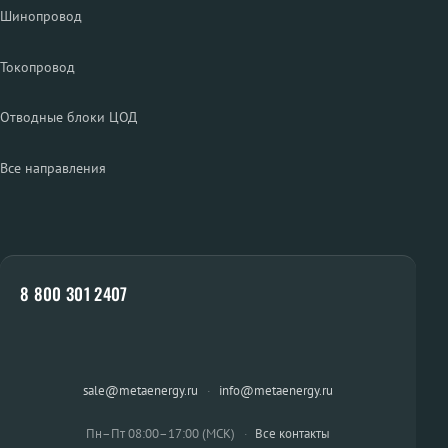
Шинопровод
Токопровод
Отводные блоки ЦОД
Все направления
8 800 301 2407
sale@metaenergy.ru
·
info@metaenergy.ru
Пн–Пт 08:00–17:00 (МСК)
·
Все контакты