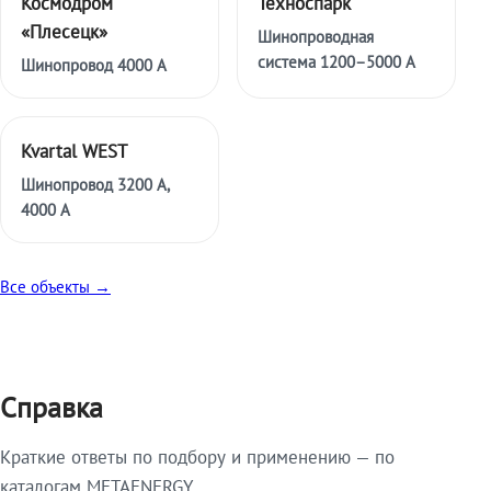
Космодром
Техноспарк
«Плесецк»
Шинопроводная
система 1200–5000 А
Шинопровод 4000 А
Kvartal WEST
Шинопровод 3200 А,
4000 А
Все объекты →
Справка
Краткие ответы по подбору и применению — по
каталогам METAENERGY.