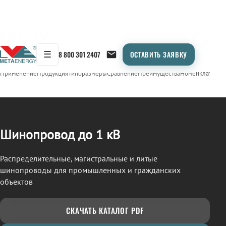
☰
8 800 301 2407
ОСТАВИТЬ ЗАЯВКУ
/
ШИНОПРОВОД
← Продукция
Применение
Продукция
Типоразмеры
Сравнение
Преимущества
Номенклатура
О
Шинопровод до 1 кВ
Распределительные, магистральные и литые
шинопроводы для промышленных и гражданских
объектов
СКАЧАТЬ КАТАЛОГ PDF