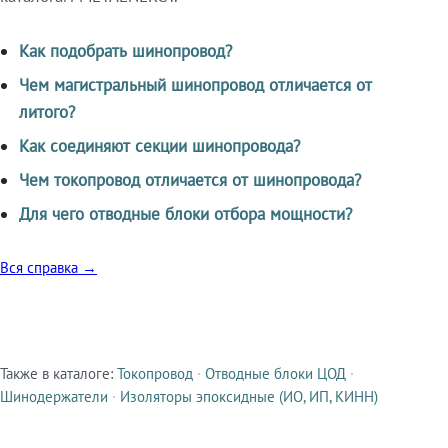
Как подобрать шинопровод?
Чем магистральный шинопровод отличается от
литого?
Как соединяют секции шинопровода?
Чем токопровод отличается от шинопровода?
Для чего отводные блоки отбора мощности?
Вся справка →
Также в каталоге:
Токопровод
·
Отводные блоки ЦОД
·
Смежные продукты
Шинодержатели
·
Изоляторы эпоксидные (ИО, ИП, КИНН)