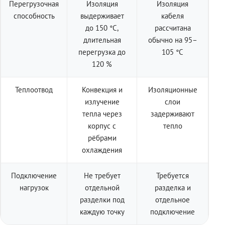
Перегрузочная
Изоляция
Изоляция
способность
выдерживает
кабеля
до 150 °C,
рассчитана
длительная
обычно на 95–
перегрузка до
105 °C
120 %
Теплоотвод
Конвекция и
Изоляционные
излучение
слои
тепла через
задерживают
корпус с
тепло
рёбрами
охлаждения
Подключение
Не требует
Требуется
нагрузок
отдельной
разделка и
разделки под
отдельное
каждую точку
подключение