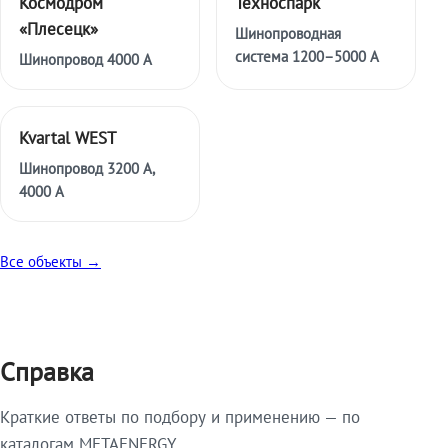
Космодром
Техноспарк
«Плесецк»
Шинопроводная
система 1200–5000 А
Шинопровод 4000 А
Kvartal WEST
Шинопровод 3200 А,
4000 А
Все объекты →
Справка
Краткие ответы по подбору и применению — по
каталогам METAENERGY.