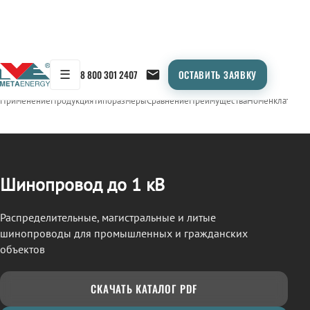
☰
8 800 301 2407
ОСТАВИТЬ ЗАЯВКУ
/
ШИНОПРОВОД
← Продукция
Применение
Продукция
Типоразмеры
Сравнение
Преимущества
Номенклатура
О
Шинопровод до 1 кВ
Распределительные, магистральные и литые
шинопроводы для промышленных и гражданских
объектов
СКАЧАТЬ КАТАЛОГ PDF