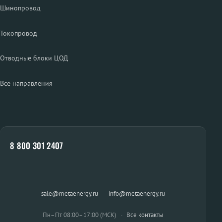
Шинопровод
Токопровод
Отводные блоки ЦОД
Все направления
8 800 301 2407
sale@metaenergy.ru
·
info@metaenergy.ru
Пн–Пт 08:00–17:00 (МСК)
·
Все контакты