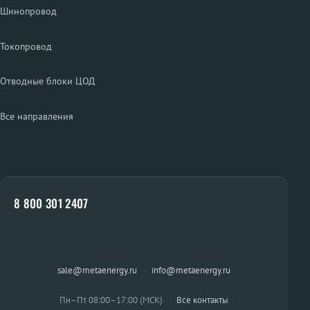
Шинопровод
Токопровод
Отводные блоки ЦОД
Все направления
8 800 301 2407
sale@metaenergy.ru
·
info@metaenergy.ru
Пн–Пт 08:00–17:00 (МСК)
·
Все контакты