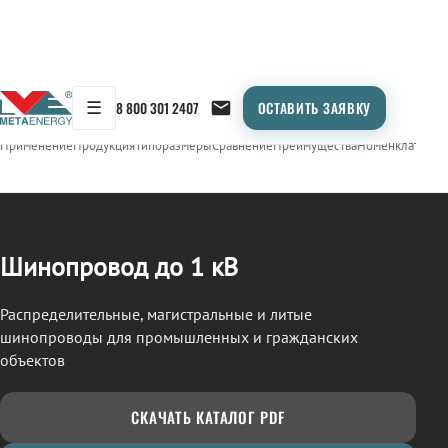
☰
8 800 301 2407
ОСТАВИТЬ ЗАЯВКУ
/
ШИНОПРОВОД
← Продукция
Применение
Продукция
Типоразмеры
Сравнение
Преимущества
Номенклатура
О
Шинопровод до 1 кВ
Распределительные, магистральные и литые
шинопроводы для промышленных и гражданских
объектов
СКАЧАТЬ КАТАЛОГ PDF