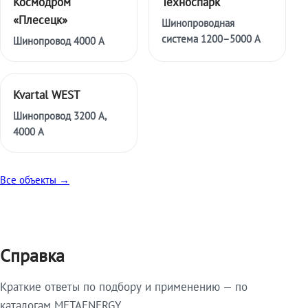
Космодром
Техноспарк
«Плесецк»
Шинопроводная
система 1200–5000 А
Шинопровод 4000 А
Kvartal WEST
Шинопровод 3200 А,
4000 А
Все объекты →
Справка
Краткие ответы по подбору и применению — по
каталогам METAENERGY.