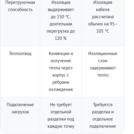
Перегрузочная
Изоляция
Изоляция
способность
выдерживает
кабеля
до 150 °C,
рассчитана
длительная
обычно на 95–
перегрузка до
105 °C
120 %
Теплоотвод
Конвекция и
Изоляционные
излучение
слои
тепла через
задерживают
корпус с
тепло
рёбрами
охлаждения
Подключение
Не требует
Требуется
нагрузок
отдельной
разделка и
разделки под
отдельное
каждую точку
подключение