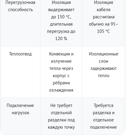
Перегрузочная
Изоляция
Изоляция
способность
выдерживает
кабеля
до 150 °C,
рассчитана
длительная
обычно на 95–
перегрузка до
105 °C
120 %
Теплоотвод
Конвекция и
Изоляционные
излучение
слои
тепла через
задерживают
корпус с
тепло
рёбрами
охлаждения
Подключение
Не требует
Требуется
нагрузок
отдельной
разделка и
разделки под
отдельное
каждую точку
подключение