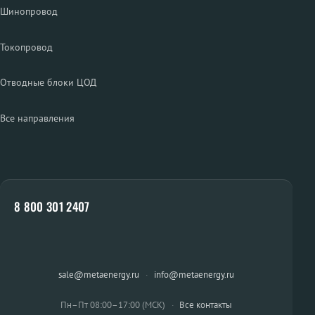
Шинопровод
Токопровод
Отводные блоки ЦОД
Все направления
8 800 301 2407
sale@metaenergy.ru
·
info@metaenergy.ru
Пн–Пт 08:00–17:00 (МСК)
·
Все контакты