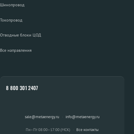
Шинопровод
Токопровод
Отводные блоки ЦОД
Все направления
8 800 301 2407
sale@metaenergy.ru
·
info@metaenergy.ru
Пн–Пт 08:00–17:00 (МСК)
·
Все контакты