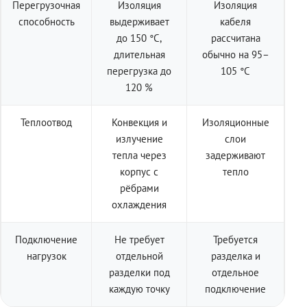
Перегрузочная
Изоляция
Изоляция
способность
выдерживает
кабеля
до 150 °C,
рассчитана
длительная
обычно на 95–
перегрузка до
105 °C
120 %
Теплоотвод
Конвекция и
Изоляционные
излучение
слои
тепла через
задерживают
корпус с
тепло
рёбрами
охлаждения
Подключение
Не требует
Требуется
нагрузок
отдельной
разделка и
разделки под
отдельное
каждую точку
подключение