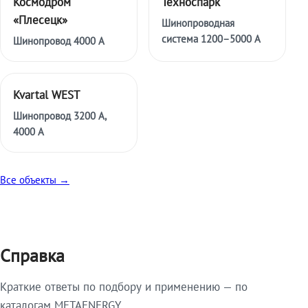
Космодром
Техноспарк
«Плесецк»
Шинопроводная
система 1200–5000 А
Шинопровод 4000 А
Kvartal WEST
Шинопровод 3200 А,
4000 А
Все объекты →
Справка
Краткие ответы по подбору и применению — по
каталогам METAENERGY.