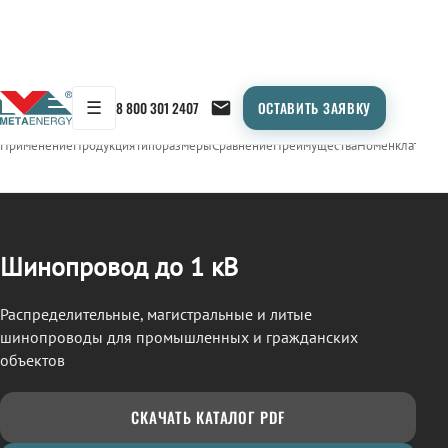
☰
8 800 301 2407
ОСТАВИТЬ ЗАЯВКУ
/
ШИНОПРОВОД
← Продукция
Применение
Продукция
Типоразмеры
Сравнение
Преимущества
Номенклатура
О
Шинопровод до 1 кВ
Распределительные, магистральные и литые
шинопроводы для промышленных и гражданских
объектов
СКАЧАТЬ КАТАЛОГ PDF