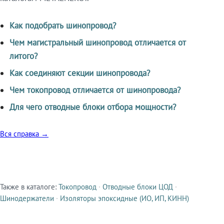
Как подобрать шинопровод?
Чем магистральный шинопровод отличается от
литого?
Как соединяют секции шинопровода?
Чем токопровод отличается от шинопровода?
Для чего отводные блоки отбора мощности?
Вся справка →
Также в каталоге:
Токопровод
·
Отводные блоки ЦОД
·
Смежные продукты
Шинодержатели
·
Изоляторы эпоксидные (ИО, ИП, КИНН)