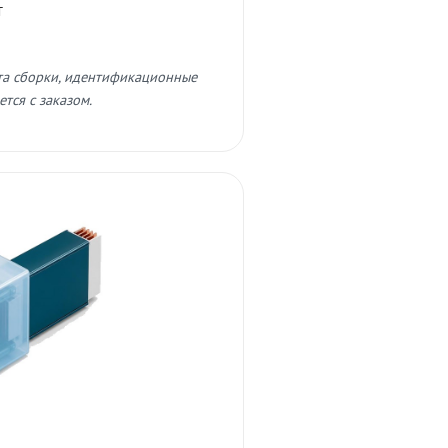
т
та сборки, идентификационные
тся с заказом.