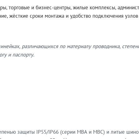
ры, торговые и бизнес-центры, жилые комплексы, админис
ение, жёсткие сроки монтажа и удобство подключения узло
нейках, различающихся по материалу проводника, степен
гу и паспорту.
епенью защиты IP55/IP66 (серии МВА и МВС) и литые шин