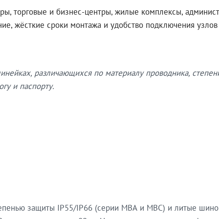
ры, торговые и бизнес-центры, жилые комплексы, админис
ение, жёсткие сроки монтажа и удобство подключения узло
нейках, различающихся по материалу проводника, степен
гу и паспорту.
епенью защиты IP55/IP66 (серии МВА и МВС) и литые шин