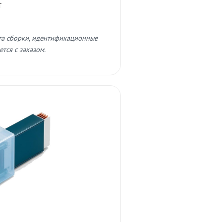
т
та сборки, идентификационные
тся с заказом.