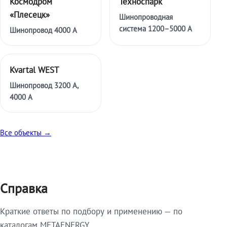
Космодром
Техноспарк
«Плесецк»
Шинопроводная
система 1200–5000 А
Шинопровод 4000 А
Kvartal WEST
Шинопровод 3200 А,
4000 А
Все объекты →
Справка
Краткие ответы по подбору и применению — по
каталогам METAENERGY.