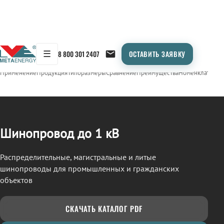
☰
8 800 301 2407
ОСТАВИТЬ ЗАЯВКУ
/
ШИНОПРОВОД
← Продукция
Применение
Продукция
Типоразмеры
Сравнение
Преимущества
Номенклатура
О
Шинопровод до 1 кВ
Распределительные, магистральные и литые
шинопроводы для промышленных и гражданских
объектов
СКАЧАТЬ КАТАЛОГ PDF