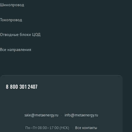
Шинопровод
Токопровод
Отводные блоки ЦОД
Все направления
8 800 301 2407
sale@metaenergy.ru
·
info@metaenergy.ru
Пн–Пт 08:00–17:00 (МСК)
·
Все контакты