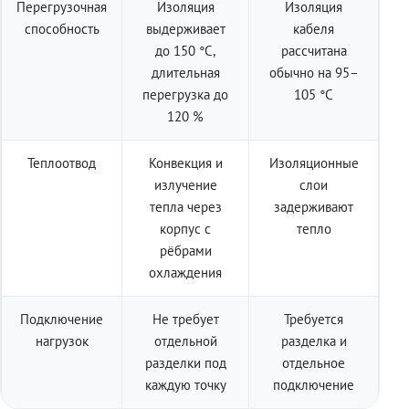
Перегрузочная
Изоляция
Изоляция
способность
выдерживает
кабеля
до 150 °C,
рассчитана
длительная
обычно на 95–
перегрузка до
105 °C
120 %
Теплоотвод
Конвекция и
Изоляционные
излучение
слои
тепла через
задерживают
корпус с
тепло
рёбрами
охлаждения
Подключение
Не требует
Требуется
нагрузок
отдельной
разделка и
разделки под
отдельное
каждую точку
подключение