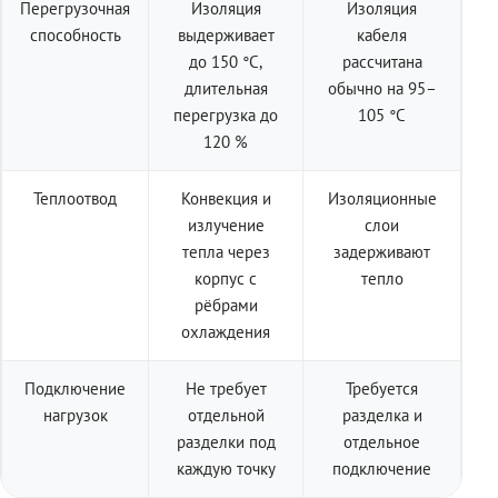
Перегрузочная
Изоляция
Изоляция
способность
выдерживает
кабеля
до 150 °C,
рассчитана
длительная
обычно на 95–
перегрузка до
105 °C
120 %
Теплоотвод
Конвекция и
Изоляционные
излучение
слои
тепла через
задерживают
корпус с
тепло
рёбрами
охлаждения
Подключение
Не требует
Требуется
нагрузок
отдельной
разделка и
разделки под
отдельное
каждую точку
подключение