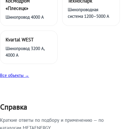
Космодром
Техноспарк
«Плесецк»
Шинопроводная
система 1200–5000 А
Шинопровод 4000 А
Kvartal WEST
Шинопровод 3200 А,
4000 А
Все объекты →
Справка
Краткие ответы по подбору и применению — по
каталогам METAENERGY.