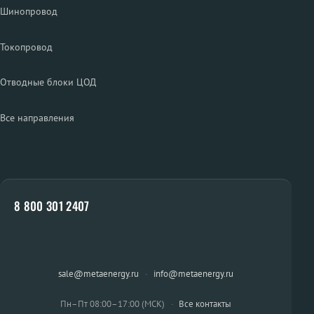
Шинопровод
Токопровод
Отводные блоки ЦОД
Все направления
8 800 301 2407
sale@metaenergy.ru
·
info@metaenergy.ru
Пн–Пт 08:00–17:00 (МСК)
·
Все контакты