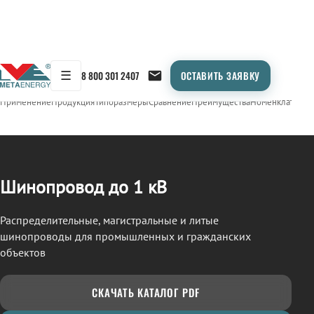
☰
8 800 301 2407
ОСТАВИТЬ ЗАЯВКУ
/
ШИНОПРОВОД
← Продукция
Применение
Продукция
Типоразмеры
Сравнение
Преимущества
Номенклатура
О
Шинопровод до 1 кВ
Распределительные, магистральные и литые
шинопроводы для промышленных и гражданских
объектов
СКАЧАТЬ КАТАЛОГ PDF