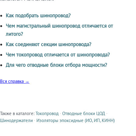
Как подобрать шинопровод?
Чем магистральный шинопровод отличается от
литого?
Как соединяют секции шинопровода?
Чем токопровод отличается от шинопровода?
Для чего отводные блоки отбора мощности?
Вся справка →
Также в каталоге:
Токопровод
·
Отводные блоки ЦОД
·
Смежные продукты
Шинодержатели
·
Изоляторы эпоксидные (ИО, ИП, КИНН)