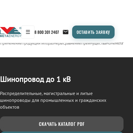
☰
8 800 301 2407
ОСТАВИТЬ ЗАЯВКУ
/
ШИНОПРОВОД
← Продукция
Применение
Продукция
Типоразмеры
Сравнение
Преимущества
Номенклатура
О
Шинопровод до 1 кВ
Распределительные, магистральные и литые
шинопроводы для промышленных и гражданских
объектов
СКАЧАТЬ КАТАЛОГ PDF