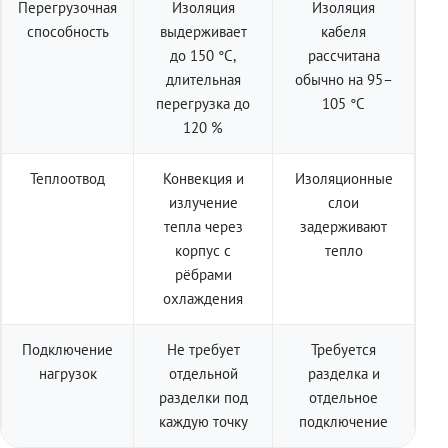
Перегрузочная
Изоляция
Изоляция
способность
выдерживает
кабеля
до 150 °C,
рассчитана
длительная
обычно на 95–
перегрузка до
105 °C
120 %
Теплоотвод
Конвекция и
Изоляционные
излучение
слои
тепла через
задерживают
корпус с
тепло
рёбрами
охлаждения
Подключение
Не требует
Требуется
нагрузок
отдельной
разделка и
разделки под
отдельное
каждую точку
подключение