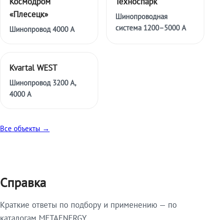
Космодром
Техноспарк
«Плесецк»
Шинопроводная
система 1200–5000 А
Шинопровод 4000 А
Kvartal WEST
Шинопровод 3200 А,
4000 А
Все объекты →
Справка
Краткие ответы по подбору и применению — по
каталогам METAENERGY.