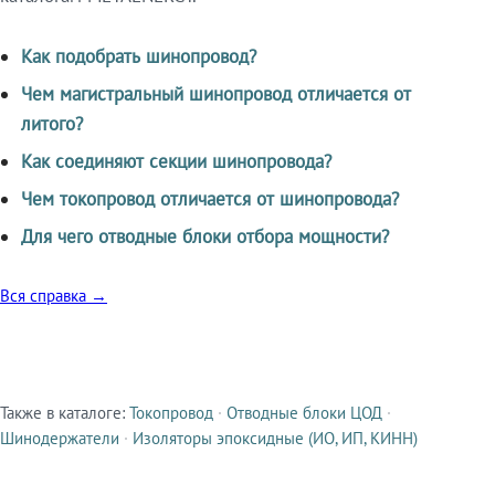
Как подобрать шинопровод?
Чем магистральный шинопровод отличается от
литого?
Как соединяют секции шинопровода?
Чем токопровод отличается от шинопровода?
Для чего отводные блоки отбора мощности?
Вся справка →
Также в каталоге:
Токопровод
·
Отводные блоки ЦОД
·
Смежные продукты
Шинодержатели
·
Изоляторы эпоксидные (ИО, ИП, КИНН)