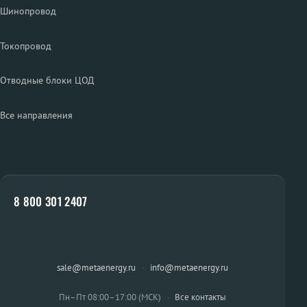
Шинопровод
Токопровод
Отводные блоки ЦОД
Все направления
8 800 301 2407
sale@metaenergy.ru
·
info@metaenergy.ru
Пн–Пт 08:00–17:00 (МСК)
·
Все контакты