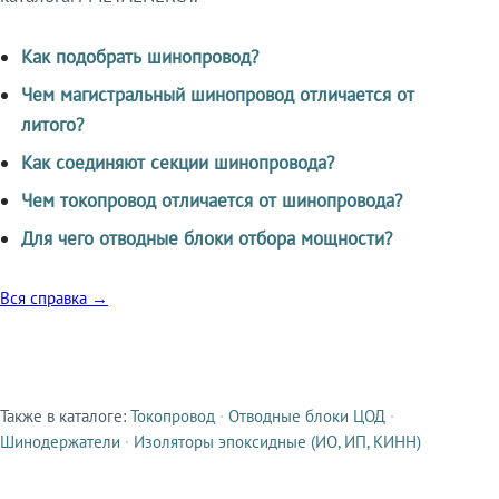
Как подобрать шинопровод?
Чем магистральный шинопровод отличается от
литого?
Как соединяют секции шинопровода?
Чем токопровод отличается от шинопровода?
Для чего отводные блоки отбора мощности?
Вся справка →
Также в каталоге:
Токопровод
·
Отводные блоки ЦОД
·
Смежные продукты
Шинодержатели
·
Изоляторы эпоксидные (ИО, ИП, КИНН)