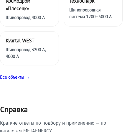
Космодром
Техноспарк
«Плесецк»
Шинопроводная
система 1200–5000 А
Шинопровод 4000 А
Kvartal WEST
Шинопровод 3200 А,
4000 А
Все объекты →
Справка
Краткие ответы по подбору и применению — по
каталогам METAENERGY.