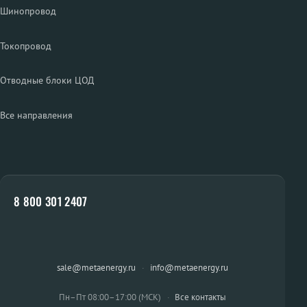
Шинопровод
Токопровод
Отводные блоки ЦОД
Все направления
8 800 301 2407
sale@metaenergy.ru
·
info@metaenergy.ru
Пн–Пт 08:00–17:00 (МСК)
·
Все контакты