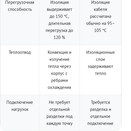
Перегрузочная
Изоляция
Изоляция
способность
выдерживает
кабеля
до 150 °C,
рассчитана
длительная
обычно на 95–
перегрузка до
105 °C
120 %
Теплоотвод
Конвекция и
Изоляционные
излучение
слои
тепла через
задерживают
корпус с
тепло
рёбрами
охлаждения
Подключение
Не требует
Требуется
нагрузок
отдельной
разделка и
разделки под
отдельное
каждую точку
подключение