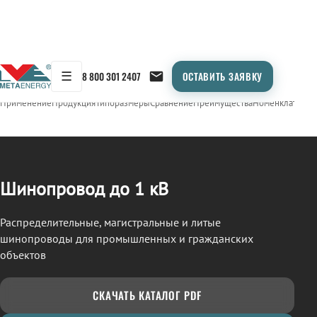
☰
8 800 301 2407
ОСТАВИТЬ ЗАЯВКУ
/
ШИНОПРОВОД
← Продукция
Применение
Продукция
Типоразмеры
Сравнение
Преимущества
Номенклатура
О
Шинопровод до 1 кВ
Распределительные, магистральные и литые
шинопроводы для промышленных и гражданских
объектов
СКАЧАТЬ КАТАЛОГ PDF