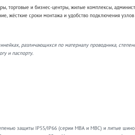
ры, торговые и бизнес-центры, жилые комплексы, админис
ение, жёсткие сроки монтажа и удобство подключения узло
нейках, различающихся по материалу проводника, степен
гу и паспорту.
епенью защиты IP55/IP66 (серии МВА и МВС) и литые шин