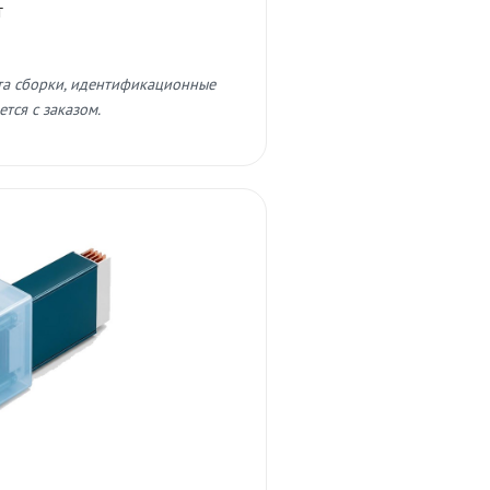
т
та сборки, идентификационные
тся с заказом.