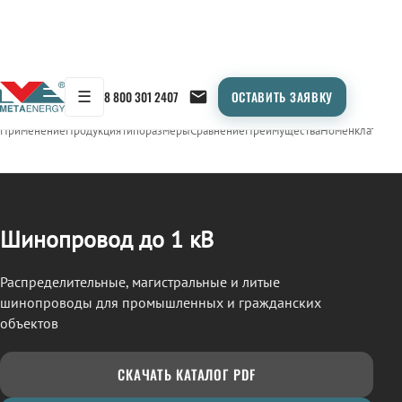
☰
8 800 301 2407
ОСТАВИТЬ ЗАЯВКУ
/
ШИНОПРОВОД
← Продукция
Применение
Продукция
Типоразмеры
Сравнение
Преимущества
Номенклатура
О
Шинопровод до 1 кВ
Распределительные, магистральные и литые
шинопроводы для промышленных и гражданских
объектов
СКАЧАТЬ КАТАЛОГ PDF