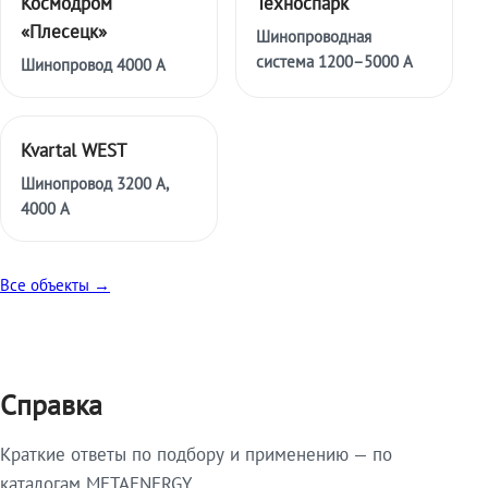
Космодром
Техноспарк
«Плесецк»
Шинопроводная
система 1200–5000 А
Шинопровод 4000 А
Kvartal WEST
Шинопровод 3200 А,
4000 А
Все объекты →
Справка
Краткие ответы по подбору и применению — по
каталогам METAENERGY.