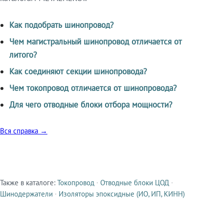
Как подобрать шинопровод?
Чем магистральный шинопровод отличается от
литого?
Как соединяют секции шинопровода?
Чем токопровод отличается от шинопровода?
Для чего отводные блоки отбора мощности?
Вся справка →
Также в каталоге:
Токопровод
·
Отводные блоки ЦОД
·
Смежные продукты
Шинодержатели
·
Изоляторы эпоксидные (ИО, ИП, КИНН)