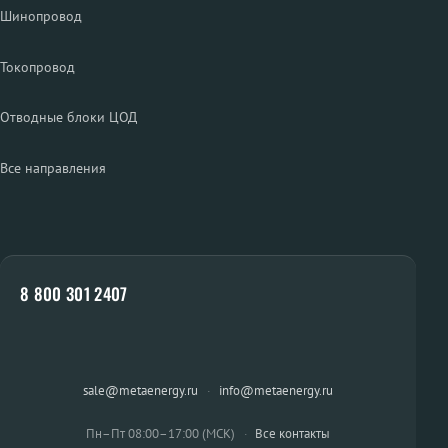
Шинопровод
Токопровод
Отводные блоки ЦОД
Все направления
8 800 301 2407
sale@metaenergy.ru
·
info@metaenergy.ru
Пн–Пт 08:00–17:00 (МСК)
·
Все контакты