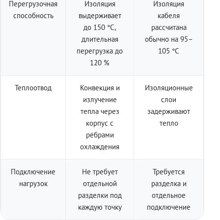
Перегрузочная
Изоляция
Изоляция
способность
выдерживает
кабеля
до 150 °C,
рассчитана
длительная
обычно на 95–
перегрузка до
105 °C
120 %
Теплоотвод
Конвекция и
Изоляционные
излучение
слои
тепла через
задерживают
корпус с
тепло
рёбрами
охлаждения
Подключение
Не требует
Требуется
нагрузок
отдельной
разделка и
разделки под
отдельное
каждую точку
подключение