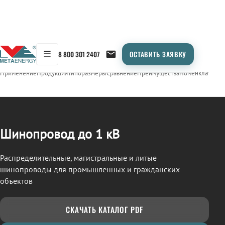
☰
8 800 301 2407
ОСТАВИТЬ ЗАЯВКУ
/
ШИНОПРОВОД
← Продукция
Применение
Продукция
Типоразмеры
Сравнение
Преимущества
Номенклатура
О
Шинопровод до 1 кВ
Распределительные, магистральные и литые
шинопроводы для промышленных и гражданских
объектов
СКАЧАТЬ КАТАЛОГ PDF