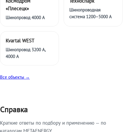
Космодром
Техноспарк
«Плесецк»
Шинопроводная
система 1200–5000 А
Шинопровод 4000 А
Kvartal WEST
Шинопровод 3200 А,
4000 А
Все объекты →
Справка
Краткие ответы по подбору и применению — по
каталогам METAENERGY.