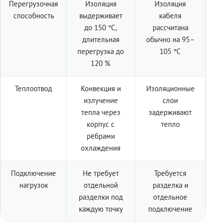
Перегрузочная
Изоляция
Изоляция
способность
выдерживает
кабеля
до 150 °C,
рассчитана
длительная
обычно на 95–
перегрузка до
105 °C
120 %
Теплоотвод
Конвекция и
Изоляционные
излучение
слои
тепла через
задерживают
корпус с
тепло
рёбрами
охлаждения
Подключение
Не требует
Требуется
нагрузок
отдельной
разделка и
разделки под
отдельное
каждую точку
подключение