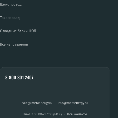
Шинопровод
Токопровод
Отводные блоки ЦОД
Все направления
8 800 301 2407
sale@metaenergy.ru
·
info@metaenergy.ru
Пн–Пт 08:00–17:00 (МСК)
·
Все контакты