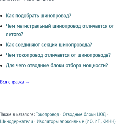
Как подобрать шинопровод?
Чем магистральный шинопровод отличается от
литого?
Как соединяют секции шинопровода?
Чем токопровод отличается от шинопровода?
Для чего отводные блоки отбора мощности?
Вся справка →
Также в каталоге:
Токопровод
·
Отводные блоки ЦОД
·
Смежные продукты
Шинодержатели
·
Изоляторы эпоксидные (ИО, ИП, КИНН)