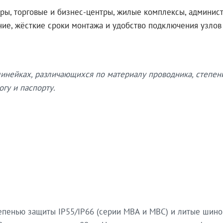
ры, торговые и бизнес-центры, жилые комплексы, админис
ение, жёсткие сроки монтажа и удобство подключения узло
нейках, различающихся по материалу проводника, степен
гу и паспорту.
епенью защиты IP55/IP66 (серии МВА и МВС) и литые шин