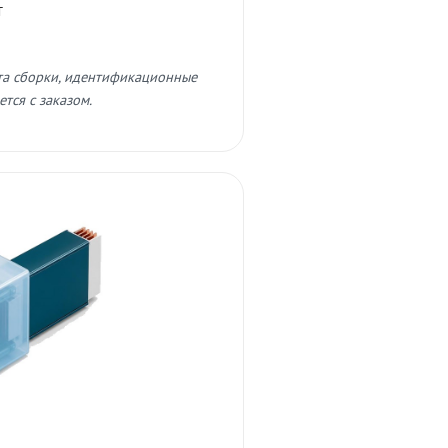
т
та сборки, идентификационные
тся с заказом.