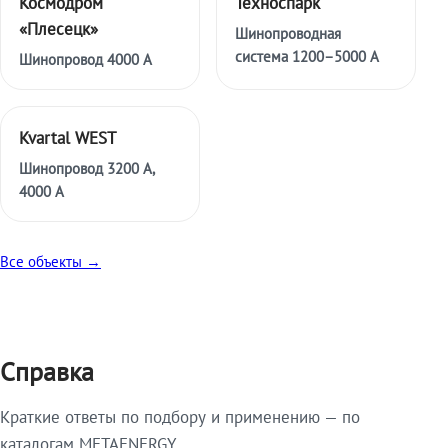
Космодром
Техноспарк
«Плесецк»
Шинопроводная
система 1200–5000 А
Шинопровод 4000 А
Kvartal WEST
Шинопровод 3200 А,
4000 А
Все объекты →
Справка
Краткие ответы по подбору и применению — по
каталогам METAENERGY.