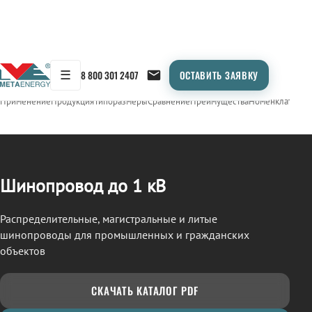
☰
8 800 301 2407
ОСТАВИТЬ ЗАЯВКУ
/
ШИНОПРОВОД
← Продукция
Применение
Продукция
Типоразмеры
Сравнение
Преимущества
Номенклатура
О
Шинопровод до 1 кВ
Распределительные, магистральные и литые
шинопроводы для промышленных и гражданских
объектов
СКАЧАТЬ КАТАЛОГ PDF