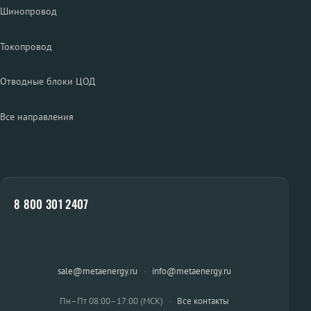
Шинопровод
Токопровод
Отводные блоки ЦОД
Все направления
8 800 301 2407
sale@metaenergy.ru
·
info@metaenergy.ru
Пн–Пт 08:00–17:00 (МСК)
·
Все контакты