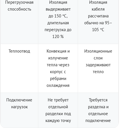
Перегрузочная
Изоляция
Изоляция
способность
выдерживает
кабеля
до 150 °C,
рассчитана
длительная
обычно на 95–
перегрузка до
105 °C
120 %
Теплоотвод
Конвекция и
Изоляционные
излучение
слои
тепла через
задерживают
корпус с
тепло
рёбрами
охлаждения
Подключение
Не требует
Требуется
нагрузок
отдельной
разделка и
разделки под
отдельное
каждую точку
подключение