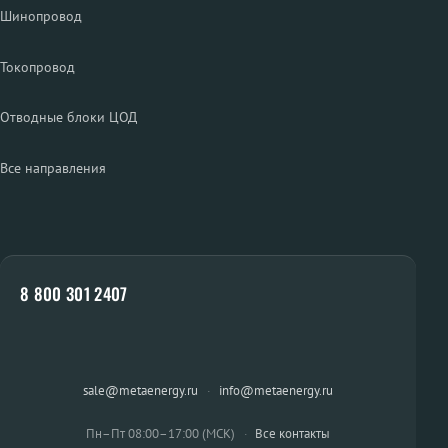
Шинопровод
Токопровод
Отводные блоки ЦОД
Все направления
8 800 301 2407
sale@metaenergy.ru
·
info@metaenergy.ru
Пн–Пт 08:00–17:00 (МСК)
·
Все контакты