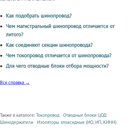
Как подобрать шинопровод?
Чем магистральный шинопровод отличается от
литого?
Как соединяют секции шинопровода?
Чем токопровод отличается от шинопровода?
Для чего отводные блоки отбора мощности?
Вся справка →
Также в каталоге:
Токопровод
·
Отводные блоки ЦОД
·
Смежные продукты
Шинодержатели
·
Изоляторы эпоксидные (ИО, ИП, КИНН)