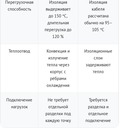
Перегрузочная
Изоляция
Изоляция
способность
выдерживает
кабеля
до 150 °C,
рассчитана
длительная
обычно на 95–
перегрузка до
105 °C
120 %
Теплоотвод
Конвекция и
Изоляционные
излучение
слои
тепла через
задерживают
корпус с
тепло
рёбрами
охлаждения
Подключение
Не требует
Требуется
нагрузок
отдельной
разделка и
разделки под
отдельное
каждую точку
подключение