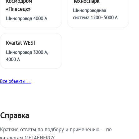
Космодром
Техноспарк
«Плесецк»
Шинопроводная
система 1200–5000 А
Шинопровод 4000 А
Kvartal WEST
Шинопровод 3200 А,
4000 А
Все объекты →
Справка
Краткие ответы по подбору и применению — по
каталогам METAENERGY.