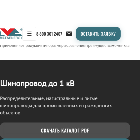
☰
8 800 301 2407
ОСТАВИТЬ ЗАЯВКУ
/
ШИНОПРОВОД
← Продукция
Применение
Продукция
Типоразмеры
Сравнение
Преимущества
Номенклатура
О
Шинопровод до 1 кВ
Распределительные, магистральные и литые
шинопроводы для промышленных и гражданских
объектов
СКАЧАТЬ КАТАЛОГ PDF