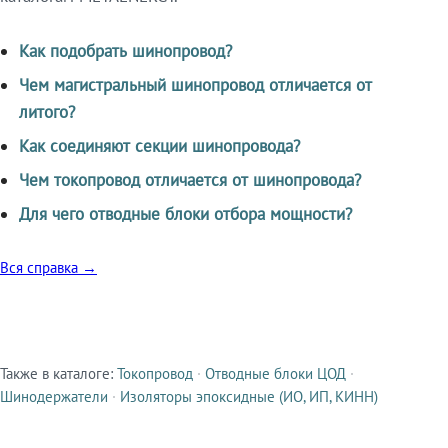
Как подобрать шинопровод?
Чем магистральный шинопровод отличается от
литого?
Как соединяют секции шинопровода?
Чем токопровод отличается от шинопровода?
Для чего отводные блоки отбора мощности?
Вся справка →
Также в каталоге:
Токопровод
·
Отводные блоки ЦОД
·
Смежные продукты
Шинодержатели
·
Изоляторы эпоксидные (ИО, ИП, КИНН)