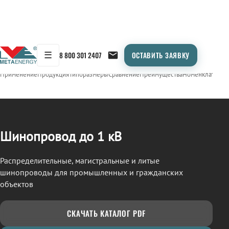
☰
8 800 301 2407
ОСТАВИТЬ ЗАЯВКУ
/
ШИНОПРОВОД
← Продукция
Применение
Продукция
Типоразмеры
Сравнение
Преимущества
Номенклатура
О
Шинопровод до 1 кВ
Распределительные, магистральные и литые
шинопроводы для промышленных и гражданских
объектов
СКАЧАТЬ КАТАЛОГ PDF