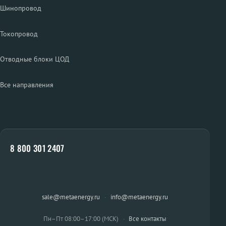
Шинопровод
Токопровод
Отводные блоки ЦОД
Все направления
8 800 301 2407
sale@metaenergy.ru
·
info@metaenergy.ru
Пн–Пт 08:00–17:00 (МСК)
·
Все контакты