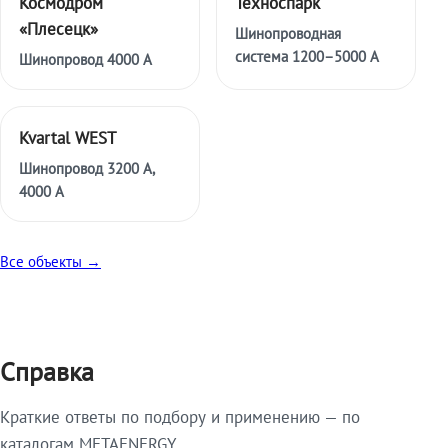
Космодром
Техноспарк
«Плесецк»
Шинопроводная
система 1200–5000 А
Шинопровод 4000 А
Kvartal WEST
Шинопровод 3200 А,
4000 А
Все объекты →
Справка
Краткие ответы по подбору и применению — по
каталогам METAENERGY.