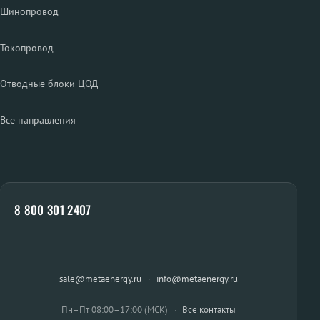
Шинопровод
Токопровод
Отводные блоки ЦОД
Все направления
8 800 301 2407
sale@metaenergy.ru
·
info@metaenergy.ru
Пн–Пт 08:00–17:00 (МСК)
·
Все контакты