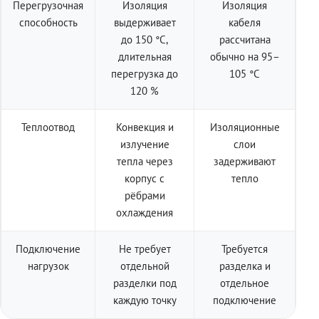
Перегрузочная
Изоляция
Изоляция
способность
выдерживает
кабеля
до 150 °C,
рассчитана
длительная
обычно на 95–
перегрузка до
105 °C
120 %
Теплоотвод
Конвекция и
Изоляционные
излучение
слои
тепла через
задерживают
корпус с
тепло
рёбрами
охлаждения
Подключение
Не требует
Требуется
нагрузок
отдельной
разделка и
разделки под
отдельное
каждую точку
подключение