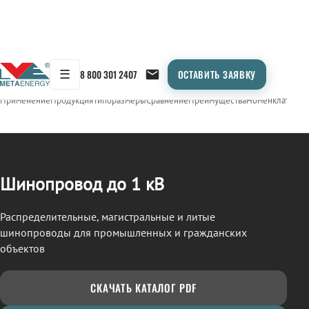
☰
8 800 301 2407
ОСТАВИТЬ ЗАЯВКУ
/
ШИНОПРОВОД
← Продукция
Применение
Продукция
Типоразмеры
Сравнение
Преимущества
Номенклатура
О
Шинопровод до 1 кВ
Распределительные, магистральные и литые
шинопроводы для промышленных и гражданских
объектов
СКАЧАТЬ КАТАЛОГ PDF