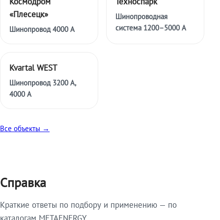
Космодром
Техноспарк
«Плесецк»
Шинопроводная
система 1200–5000 А
Шинопровод 4000 А
Kvartal WEST
Шинопровод 3200 А,
4000 А
Все объекты →
Справка
Краткие ответы по подбору и применению — по
каталогам METAENERGY.