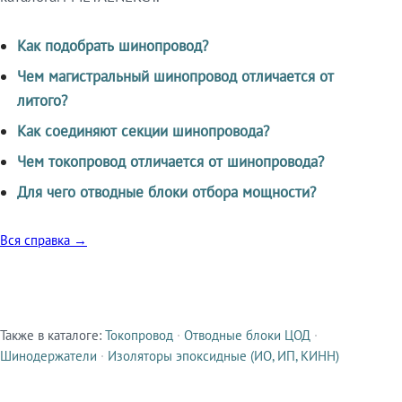
Как подобрать шинопровод?
Чем магистральный шинопровод отличается от
литого?
Как соединяют секции шинопровода?
Чем токопровод отличается от шинопровода?
Для чего отводные блоки отбора мощности?
Вся справка →
Также в каталоге:
Токопровод
·
Отводные блоки ЦОД
·
Смежные продукты
Шинодержатели
·
Изоляторы эпоксидные (ИО, ИП, КИНН)