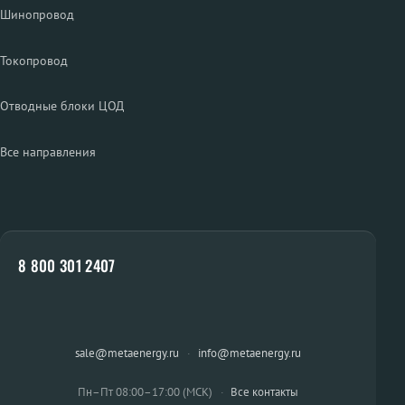
Шинопровод
Токопровод
Отводные блоки ЦОД
Все направления
8 800 301 2407
sale@metaenergy.ru
·
info@metaenergy.ru
Пн–Пт 08:00–17:00 (МСК)
·
Все контакты