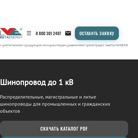
☰
8 800 301 2407
ОСТАВИТЬ ЗАЯВКУ
/
ШИНОПРОВОД
← Продукция
Применение
Продукция
Типоразмеры
Сравнение
Преимущества
Номенклатура
О
Шинопровод до 1 кВ
Распределительные, магистральные и литые
шинопроводы для промышленных и гражданских
объектов
СКАЧАТЬ КАТАЛОГ PDF