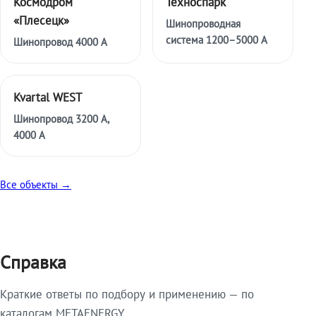
Космодром
Техноспарк
«Плесецк»
Шинопроводная
система 1200–5000 А
Шинопровод 4000 А
Kvartal WEST
Шинопровод 3200 А,
4000 А
Все объекты →
Справка
Краткие ответы по подбору и применению — по
каталогам METAENERGY.