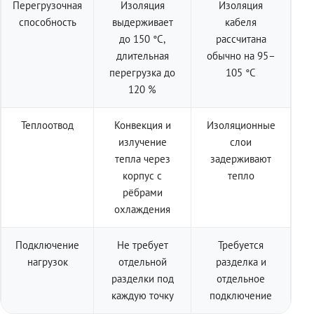
Перегрузочная
Изоляция
Изоляция
способность
выдерживает
кабеля
до 150 °C,
рассчитана
длительная
обычно на 95–
перегрузка до
105 °C
120 %
Теплоотвод
Конвекция и
Изоляционные
излучение
слои
тепла через
задерживают
корпус с
тепло
рёбрами
охлаждения
Подключение
Не требует
Требуется
нагрузок
отдельной
разделка и
разделки под
отдельное
каждую точку
подключение