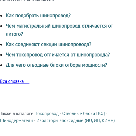
Как подобрать шинопровод?
Чем магистральный шинопровод отличается от
литого?
Как соединяют секции шинопровода?
Чем токопровод отличается от шинопровода?
Для чего отводные блоки отбора мощности?
Вся справка →
Также в каталоге:
Токопровод
·
Отводные блоки ЦОД
·
Смежные продукты
Шинодержатели
·
Изоляторы эпоксидные (ИО, ИП, КИНН)