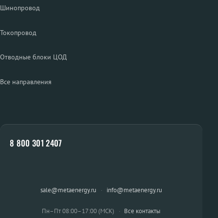
Шинопровод
Токопровод
Отводные блоки ЦОД
Все направления
8 800 301 2407
sale@metaenergy.ru
·
info@metaenergy.ru
Пн–Пт 08:00–17:00 (МСК)
·
Все контакты