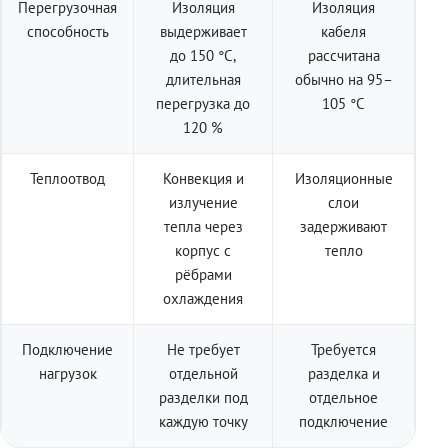
Перегрузочная
Изоляция
Изоляция
способность
выдерживает
кабеля
до 150 °C,
рассчитана
длительная
обычно на 95–
перегрузка до
105 °C
120 %
Теплоотвод
Конвекция и
Изоляционные
излучение
слои
тепла через
задерживают
корпус с
тепло
рёбрами
охлаждения
Подключение
Не требует
Требуется
нагрузок
отдельной
разделка и
разделки под
отдельное
каждую точку
подключение