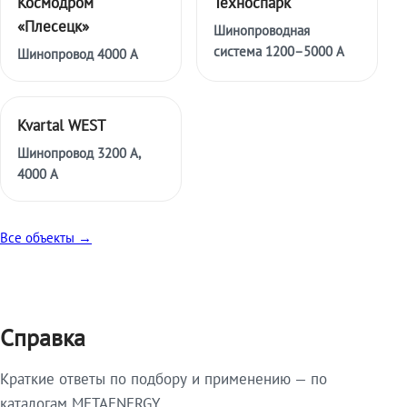
Космодром
Техноспарк
«Плесецк»
Шинопроводная
система 1200–5000 А
Шинопровод 4000 А
Kvartal WEST
Шинопровод 3200 А,
4000 А
Все объекты →
Справка
Краткие ответы по подбору и применению — по
каталогам METAENERGY.