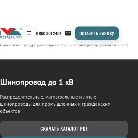
☰
8 800 301 2407
ОСТАВИТЬ ЗАЯВКУ
/
ШИНОПРОВОД
← Продукция
Применение
Продукция
Типоразмеры
Сравнение
Преимущества
Номенклатура
О
Шинопровод до 1 кВ
Распределительные, магистральные и литые
шинопроводы для промышленных и гражданских
объектов
СКАЧАТЬ КАТАЛОГ PDF