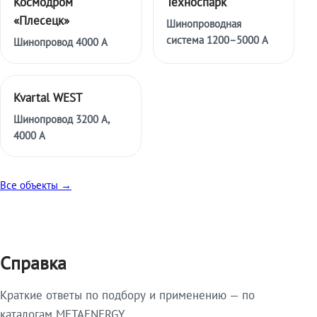
Космодром
Техноспарк
«Плесецк»
Шинопроводная
система 1200–5000 А
Шинопровод 4000 А
Kvartal WEST
Шинопровод 3200 А,
4000 А
Все объекты →
Справка
Краткие ответы по подбору и применению — по
каталогам METAENERGY.