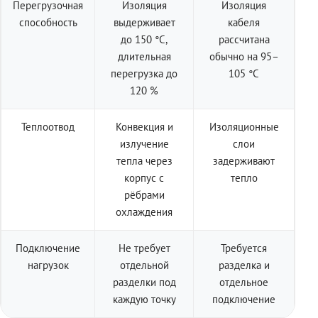
Перегрузочная
Изоляция
Изоляция
способность
выдерживает
кабеля
до 150 °C,
рассчитана
длительная
обычно на 95–
перегрузка до
105 °C
120 %
Теплоотвод
Конвекция и
Изоляционные
излучение
слои
тепла через
задерживают
корпус с
тепло
рёбрами
охлаждения
Подключение
Не требует
Требуется
нагрузок
отдельной
разделка и
разделки под
отдельное
каждую точку
подключение