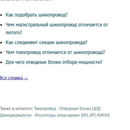
Как подобрать шинопровод?
Чем магистральный шинопровод отличается от
литого?
Как соединяют секции шинопровода?
Чем токопровод отличается от шинопровода?
Для чего отводные блоки отбора мощности?
Вся справка →
Также в каталоге:
Токопровод
·
Отводные блоки ЦОД
·
Смежные продукты
Шинодержатели
·
Изоляторы эпоксидные (ИО, ИП, КИНН)