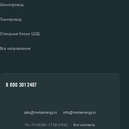
Шинопровод
Токопровод
Отводные блоки ЦОД
Все направления
8 800 301 2407
sale@metaenergy.ru
·
info@metaenergy.ru
Пн–Пт 08:00–17:00 (МСК)
·
Все контакты