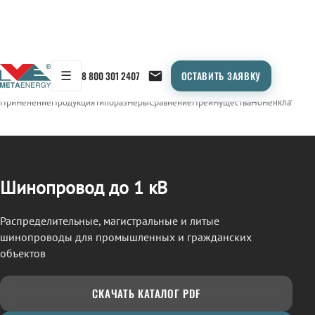
☰
8 800 301 2407
ОСТАВИТЬ ЗАЯВКУ
/
ШИНОПРОВОД
← Продукция
Применение
Продукция
Типоразмеры
Сравнение
Преимущества
Номенклатура
О
Шинопровод до 1 кВ
Распределительные, магистральные и литые
шинопроводы для промышленных и гражданских
объектов
СКАЧАТЬ КАТАЛОГ PDF