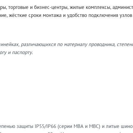
ры, торговые и бизнес-центры, жилые комплексы, админис
ение, жёсткие сроки монтажа и удобство подключения узло
нейках, различающихся по материалу проводника, степен
гу и паспорту.
епенью защиты IP55/IP66 (серии МВА и МВС) и литые шин