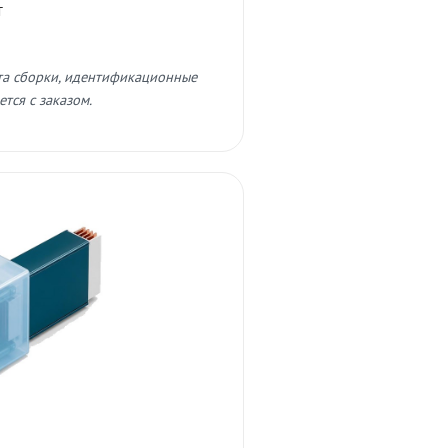
т
та сборки, идентификационные
тся с заказом.