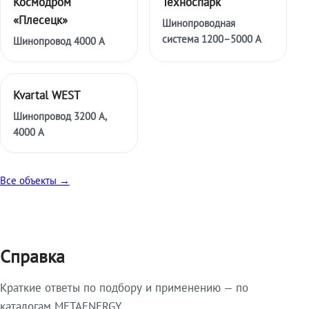
Космодром
Техноспарк
«Плесецк»
Шинопроводная
система 1200–5000 А
Шинопровод 4000 А
Kvartal WEST
Шинопровод 3200 А,
4000 А
Все объекты →
Справка
Краткие ответы по подбору и применению — по
каталогам METAENERGY.