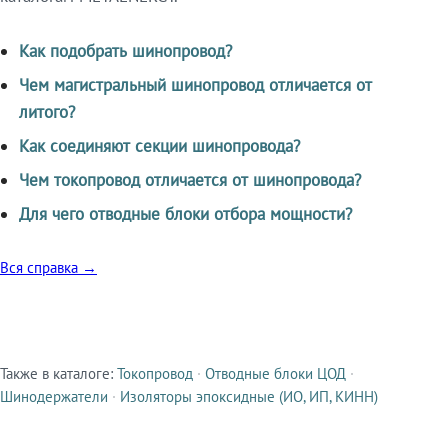
Как подобрать шинопровод?
Чем магистральный шинопровод отличается от
литого?
Как соединяют секции шинопровода?
Чем токопровод отличается от шинопровода?
Для чего отводные блоки отбора мощности?
Вся справка →
Также в каталоге:
Токопровод
·
Отводные блоки ЦОД
·
Смежные продукты
Шинодержатели
·
Изоляторы эпоксидные (ИО, ИП, КИНН)