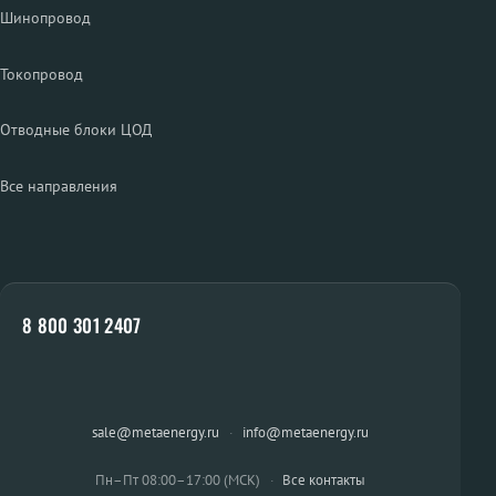
Шинопровод
Токопровод
Отводные блоки ЦОД
Все направления
8 800 301 2407
sale@metaenergy.ru
·
info@metaenergy.ru
Пн–Пт 08:00–17:00 (МСК)
·
Все контакты