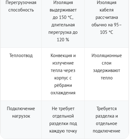
Перегрузочная
Изоляция
Изоляция
способность
выдерживает
кабеля
до 150 °C,
рассчитана
длительная
обычно на 95–
перегрузка до
105 °C
120 %
Теплоотвод
Конвекция и
Изоляционные
излучение
слои
тепла через
задерживают
корпус с
тепло
рёбрами
охлаждения
Подключение
Не требует
Требуется
нагрузок
отдельной
разделка и
разделки под
отдельное
каждую точку
подключение