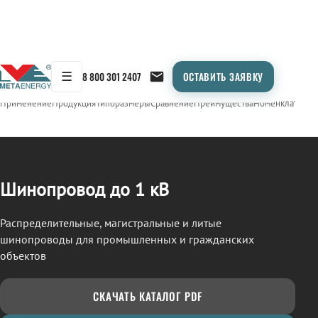
☰
8 800 301 2407
ОСТАВИТЬ ЗАЯВКУ
/
ШИНОПРОВОД
← Продукция
Применение
Продукция
Типоразмеры
Сравнение
Преимущества
Номенклатура
О
Шинопровод до 1 кВ
Распределительные, магистральные и литые
шинопроводы для промышленных и гражданских
объектов
СКАЧАТЬ КАТАЛОГ PDF