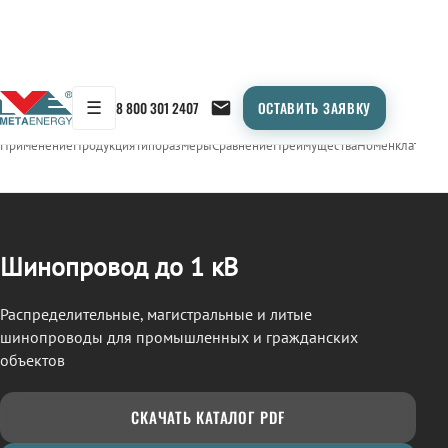
☰
8 800 301 2407
ОСТАВИТЬ ЗАЯВКУ
/
ШИНОПРОВОД
← Продукция
Применение
Продукция
Типоразмеры
Сравнение
Преимущества
Номенклатура
О
Шинопровод до 1 кВ
Распределительные, магистральные и литые
шинопроводы для промышленных и гражданских
объектов
СКАЧАТЬ КАТАЛОГ PDF