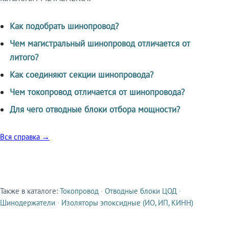
Как подобрать шинопровод?
Чем магистральный шинопровод отличается от
литого?
Как соединяют секции шинопровода?
Чем токопровод отличается от шинопровода?
Для чего отводные блоки отбора мощности?
Вся справка →
Также в каталоге:
Токопровод
·
Отводные блоки ЦОД
·
Смежные продукты
Шинодержатели
·
Изоляторы эпоксидные (ИО, ИП, КИНН)