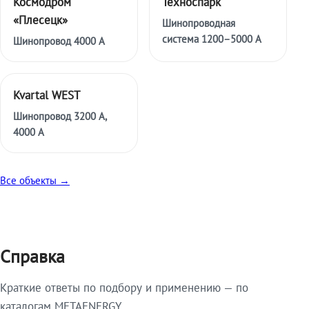
Космодром
Техноспарк
«Плесецк»
Шинопроводная
система 1200–5000 А
Шинопровод 4000 А
Kvartal WEST
Шинопровод 3200 А,
4000 А
Все объекты →
Справка
Краткие ответы по подбору и применению — по
каталогам METAENERGY.