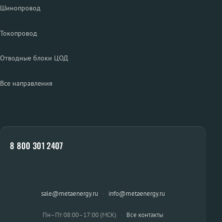
Шинопровод
Токопровод
Отводные блоки ЦОД
Все направления
8 800 301 2407
sale@metaenergy.ru
·
info@metaenergy.ru
Пн–Пт 08:00–17:00 (МСК)
·
Все контакты