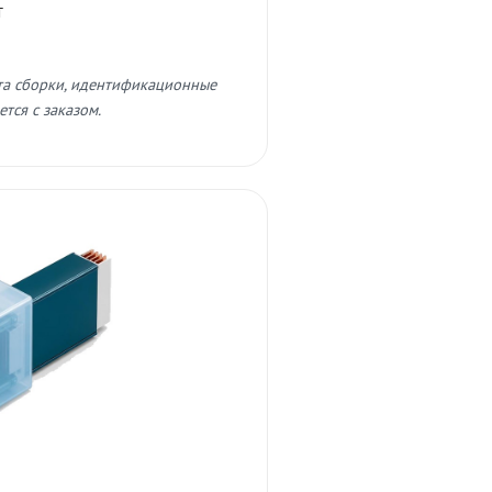
т
та сборки, идентификационные
тся с заказом.