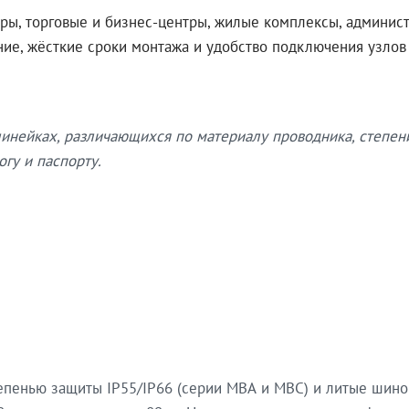
ры, торговые и бизнес-центры, жилые комплексы, админис
ение, жёсткие сроки монтажа и удобство подключения узло
нейках, различающихся по материалу проводника, степен
гу и паспорту.
епенью защиты IP55/IP66 (серии МВА и МВС) и литые шин