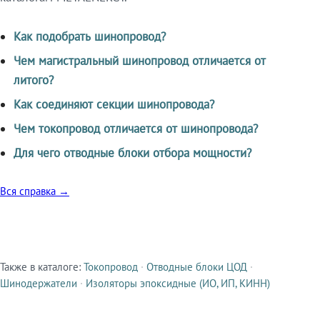
Как подобрать шинопровод?
Чем магистральный шинопровод отличается от
литого?
Как соединяют секции шинопровода?
Чем токопровод отличается от шинопровода?
Для чего отводные блоки отбора мощности?
Вся справка →
Также в каталоге:
Токопровод
·
Отводные блоки ЦОД
·
Смежные продукты
Шинодержатели
·
Изоляторы эпоксидные (ИО, ИП, КИНН)