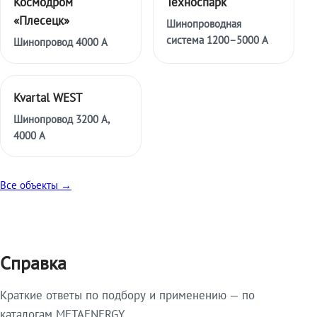
Космодром
Техноспарк
«Плесецк»
Шинопроводная
система 1200–5000 А
Шинопровод 4000 А
Kvartal WEST
Шинопровод 3200 А,
4000 А
Все объекты →
Справка
Краткие ответы по подбору и применению — по
каталогам METAENERGY.