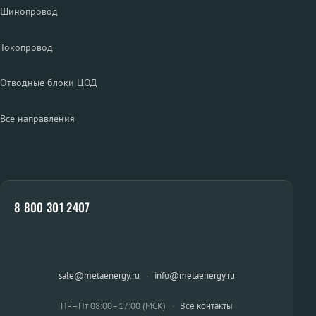
Шинопровод
Токопровод
Отводные блоки ЦОД
Все направления
8 800 301 2407
sale@metaenergy.ru
·
info@metaenergy.ru
Пн–Пт 08:00–17:00 (МСК)
·
Все контакты