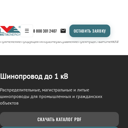
☰
8 800 301 2407
ОСТАВИТЬ ЗАЯВКУ
/
ШИНОПРОВОД
← Продукция
Применение
Продукция
Типоразмеры
Сравнение
Преимущества
Номенклатура
О
Шинопровод до 1 кВ
Распределительные, магистральные и литые
шинопроводы для промышленных и гражданских
объектов
СКАЧАТЬ КАТАЛОГ PDF