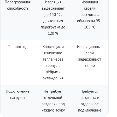
Перегрузочная
Изоляция
Изоляция
способность
выдерживает
кабеля
до 150 °C,
рассчитана
длительная
обычно на 95–
перегрузка до
105 °C
120 %
Теплоотвод
Конвекция и
Изоляционные
излучение
слои
тепла через
задерживают
корпус с
тепло
рёбрами
охлаждения
Подключение
Не требует
Требуется
нагрузок
отдельной
разделка и
разделки под
отдельное
каждую точку
подключение