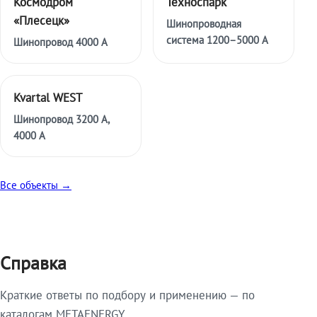
Космодром
Техноспарк
«Плесецк»
Шинопроводная
система 1200–5000 А
Шинопровод 4000 А
Kvartal WEST
Шинопровод 3200 А,
4000 А
Все объекты →
Справка
Краткие ответы по подбору и применению — по
каталогам METAENERGY.