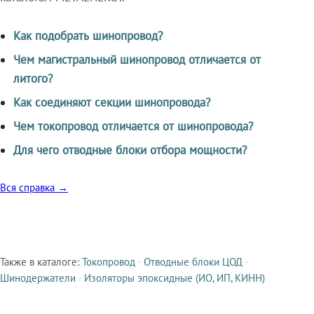
Как подобрать шинопровод?
Чем магистральный шинопровод отличается от
литого?
Как соединяют секции шинопровода?
Чем токопровод отличается от шинопровода?
Для чего отводные блоки отбора мощности?
Вся справка →
Также в каталоге:
Токопровод
·
Отводные блоки ЦОД
·
Смежные продукты
Шинодержатели
·
Изоляторы эпоксидные (ИО, ИП, КИНН)