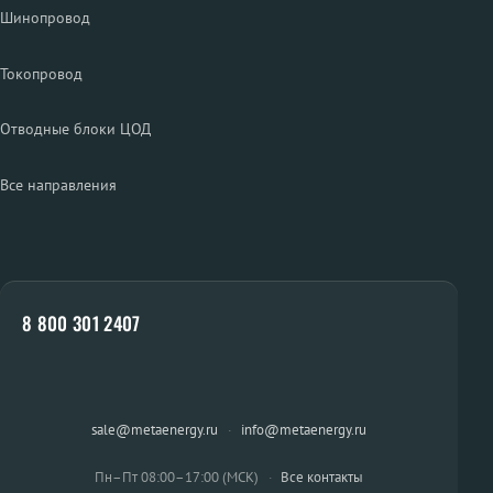
Шинопровод
Токопровод
Отводные блоки ЦОД
Все направления
8 800 301 2407
sale@metaenergy.ru
·
info@metaenergy.ru
Пн–Пт 08:00–17:00 (МСК)
·
Все контакты