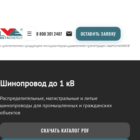
☰
8 800 301 2407
ОСТАВИТЬ ЗАЯВКУ
/
ШИНОПРОВОД
← Продукция
Применение
Продукция
Типоразмеры
Сравнение
Преимущества
Номенклатура
О
Шинопровод до 1 кВ
Распределительные, магистральные и литые
шинопроводы для промышленных и гражданских
объектов
СКАЧАТЬ КАТАЛОГ PDF