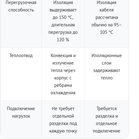
Перегрузочная
Изоляция
Изоляция
способность
выдерживает
кабеля
до 150 °C,
рассчитана
длительная
обычно на 95–
перегрузка до
105 °C
120 %
Теплоотвод
Конвекция и
Изоляционные
излучение
слои
тепла через
задерживают
корпус с
тепло
рёбрами
охлаждения
Подключение
Не требует
Требуется
нагрузок
отдельной
разделка и
разделки под
отдельное
каждую точку
подключение