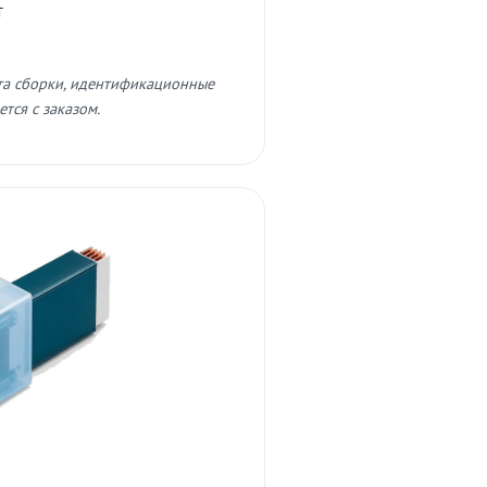
т
та сборки, идентификационные
тся с заказом.