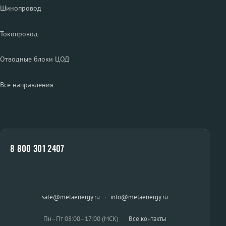
Шинопровод
Токопровод
Отводные блоки ЦОД
Все направления
8 800 301 2407
sale@metaenergy.ru
·
info@metaenergy.ru
Пн–Пт 08:00–17:00 (МСК)
·
Все контакты