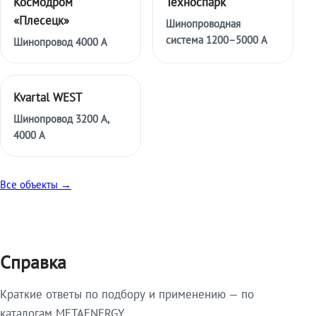
Космодром
Техноспарк
«Плесецк»
Шинопроводная
система 1200–5000 А
Шинопровод 4000 А
Kvartal WEST
Шинопровод 3200 А,
4000 А
Все объекты →
Справка
Краткие ответы по подбору и применению — по
каталогам METAENERGY.