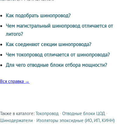
Как подобрать шинопровод?
Чем магистральный шинопровод отличается от
литого?
Как соединяют секции шинопровода?
Чем токопровод отличается от шинопровода?
Для чего отводные блоки отбора мощности?
Вся справка →
Также в каталоге:
Токопровод
·
Отводные блоки ЦОД
·
Смежные продукты
Шинодержатели
·
Изоляторы эпоксидные (ИО, ИП, КИНН)