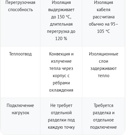
Перегрузочная
Изоляция
Изоляция
способность
выдерживает
кабеля
до 150 °C,
рассчитана
длительная
обычно на 95–
перегрузка до
105 °C
120 %
Теплоотвод
Конвекция и
Изоляционные
излучение
слои
тепла через
задерживают
корпус с
тепло
рёбрами
охлаждения
Подключение
Не требует
Требуется
нагрузок
отдельной
разделка и
разделки под
отдельное
каждую точку
подключение