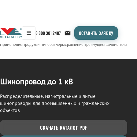
☰
8 800 301 2407
ОСТАВИТЬ ЗАЯВКУ
/
ШИНОПРОВОД
← Продукция
Применение
Продукция
Типоразмеры
Сравнение
Преимущества
Номенклатура
О
Шинопровод до 1 кВ
Распределительные, магистральные и литые
шинопроводы для промышленных и гражданских
объектов
СКАЧАТЬ КАТАЛОГ PDF