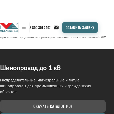
☰
8 800 301 2407
ОСТАВИТЬ ЗАЯВКУ
/
ШИНОПРОВОД
← Продукция
Применение
Продукция
Типоразмеры
Сравнение
Преимущества
Номенклатура
О
Шинопровод до 1 кВ
Распределительные, магистральные и литые
шинопроводы для промышленных и гражданских
объектов
СКАЧАТЬ КАТАЛОГ PDF