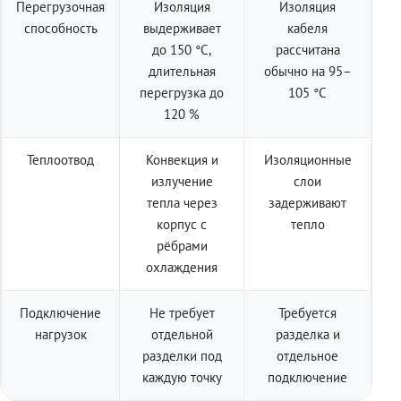
Перегрузочная
Изоляция
Изоляция
способность
выдерживает
кабеля
до 150 °C,
рассчитана
длительная
обычно на 95–
перегрузка до
105 °C
120 %
Теплоотвод
Конвекция и
Изоляционные
излучение
слои
тепла через
задерживают
корпус с
тепло
рёбрами
охлаждения
Подключение
Не требует
Требуется
нагрузок
отдельной
разделка и
разделки под
отдельное
каждую точку
подключение