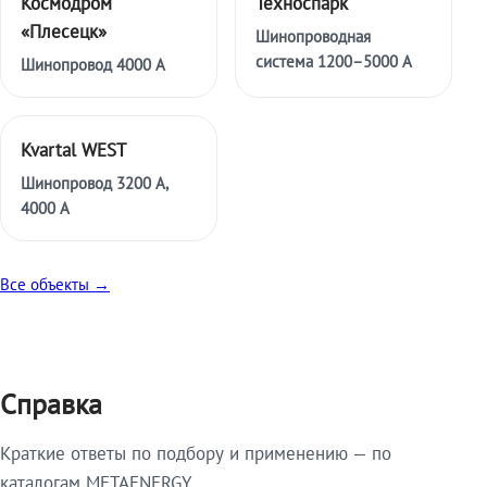
Космодром
Техноспарк
«Плесецк»
Шинопроводная
система 1200–5000 А
Шинопровод 4000 А
Kvartal WEST
Шинопровод 3200 А,
4000 А
Все объекты →
Справка
Краткие ответы по подбору и применению — по
каталогам METAENERGY.