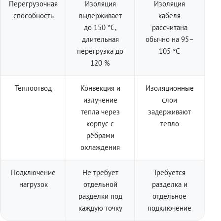
Перегрузочная
Изоляция
Изоляция
способность
выдерживает
кабеля
до 150 °C,
рассчитана
длительная
обычно на 95–
перегрузка до
105 °C
120 %
Теплоотвод
Конвекция и
Изоляционные
излучение
слои
тепла через
задерживают
корпус с
тепло
рёбрами
охлаждения
Подключение
Не требует
Требуется
нагрузок
отдельной
разделка и
разделки под
отдельное
каждую точку
подключение