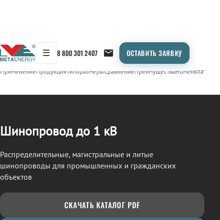
☰
8 800 301 2407
ОСТАВИТЬ ЗАЯВКУ
/
ШИНОПРОВОД
← Продукция
Применение
Продукция
Типоразмеры
Сравнение
Преимущества
Номенклатура
О
Шинопровод до 1 кВ
Распределительные, магистральные и литые
шинопроводы для промышленных и гражданских
объектов
СКАЧАТЬ КАТАЛОГ PDF