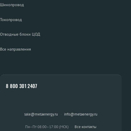
Шинопровод
Токопровод
Отводные блоки ЦОД
Все направления
8 800 301 2407
sale@metaenergy.ru
·
info@metaenergy.ru
Пн–Пт 08:00–17:00 (МСК)
·
Все контакты