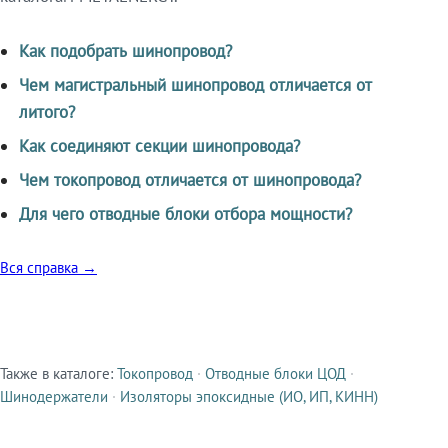
Как подобрать шинопровод?
Чем магистральный шинопровод отличается от
литого?
Как соединяют секции шинопровода?
Чем токопровод отличается от шинопровода?
Для чего отводные блоки отбора мощности?
Вся справка →
Также в каталоге:
Токопровод
·
Отводные блоки ЦОД
·
Смежные продукты
Шинодержатели
·
Изоляторы эпоксидные (ИО, ИП, КИНН)