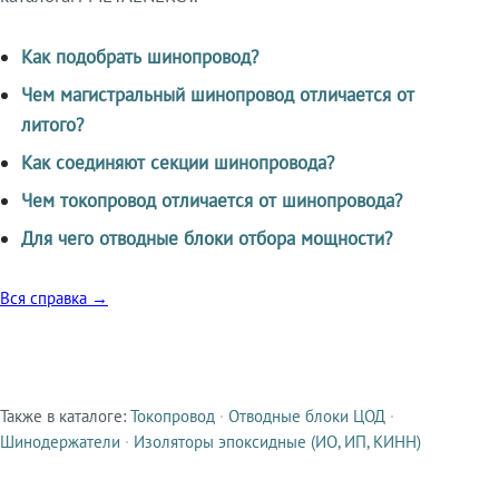
Как подобрать шинопровод?
Чем магистральный шинопровод отличается от
литого?
Как соединяют секции шинопровода?
Чем токопровод отличается от шинопровода?
Для чего отводные блоки отбора мощности?
Вся справка →
Также в каталоге:
Токопровод
·
Отводные блоки ЦОД
·
Смежные продукты
Шинодержатели
·
Изоляторы эпоксидные (ИО, ИП, КИНН)