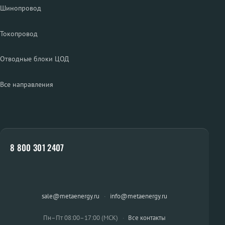
Шинопровод
Токопровод
Отводные блоки ЦОД
Все направления
8 800 301 2407
sale@metaenergy.ru
·
info@metaenergy.ru
Пн–Пт 08:00–17:00 (МСК)
·
Все контакты