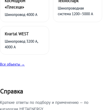
Космодром
Техноспарк
«Плесецк»
Шинопроводная
система 1200–5000 А
Шинопровод 4000 А
Kvartal WEST
Шинопровод 3200 А,
4000 А
Все объекты →
Справка
Краткие ответы по подбору и применению — по
каталогам METAENERGY.