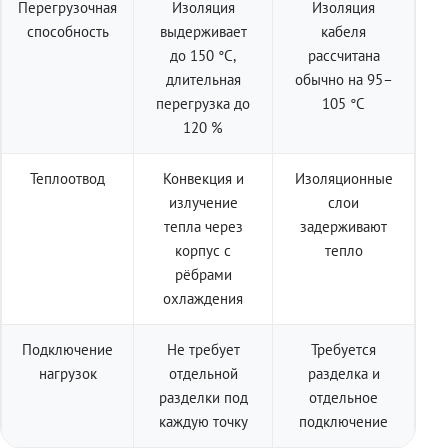
Перегрузочная
Изоляция
Изоляция
способность
выдерживает
кабеля
до 150 °C,
рассчитана
длительная
обычно на 95–
перегрузка до
105 °C
120 %
Теплоотвод
Конвекция и
Изоляционные
излучение
слои
тепла через
задерживают
корпус с
тепло
рёбрами
охлаждения
Подключение
Не требует
Требуется
нагрузок
отдельной
разделка и
разделки под
отдельное
каждую точку
подключение