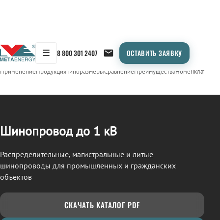
☰
8 800 301 2407
ОСТАВИТЬ ЗАЯВКУ
/
ШИНОПРОВОД
← Продукция
Применение
Продукция
Типоразмеры
Сравнение
Преимущества
Номенклатура
О
Шинопровод до 1 кВ
Распределительные, магистральные и литые
шинопроводы для промышленных и гражданских
объектов
СКАЧАТЬ КАТАЛОГ PDF