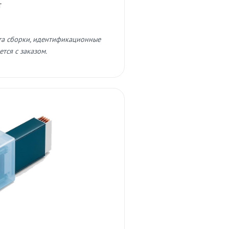
т
та сборки, идентификационные
тся с заказом.