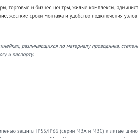
ры, торговые и бизнес-центры, жилые комплексы, админис
ение, жёсткие сроки монтажа и удобство подключения узло
нейках, различающихся по материалу проводника, степен
гу и паспорту.
епенью защиты IP55/IP66 (серии МВА и МВС) и литые шин