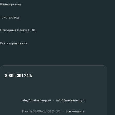
Шинопровод
Токопровод
Отводные блоки ЦОД
Все направления
8 800 301 2407
sale@metaenergy.ru
·
info@metaenergy.ru
Пн–Пт 08:00–17:00 (МСК)
·
Все контакты