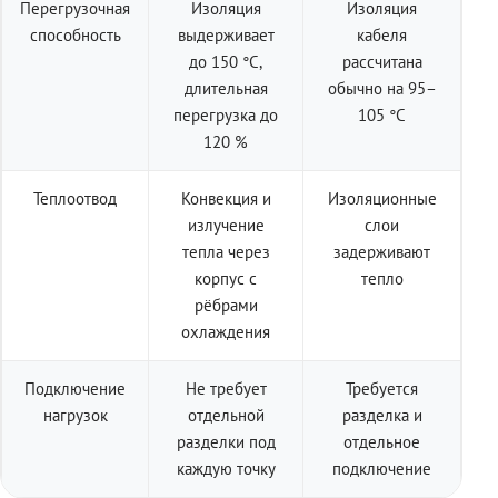
Перегрузочная
Изоляция
Изоляция
способность
выдерживает
кабеля
до 150 °C,
рассчитана
длительная
обычно на 95–
перегрузка до
105 °C
120 %
Теплоотвод
Конвекция и
Изоляционные
излучение
слои
тепла через
задерживают
корпус с
тепло
рёбрами
охлаждения
Подключение
Не требует
Требуется
нагрузок
отдельной
разделка и
разделки под
отдельное
каждую точку
подключение