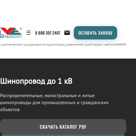
☰
8 800 301 2407
ОСТАВИТЬ ЗАЯВКУ
/
ШИНОПРОВОД
← Продукция
Применение
Продукция
Типоразмеры
Сравнение
Преимущества
Номенклатура
О
Шинопровод до 1 кВ
Распределительные, магистральные и литые
шинопроводы для промышленных и гражданских
объектов
СКАЧАТЬ КАТАЛОГ PDF