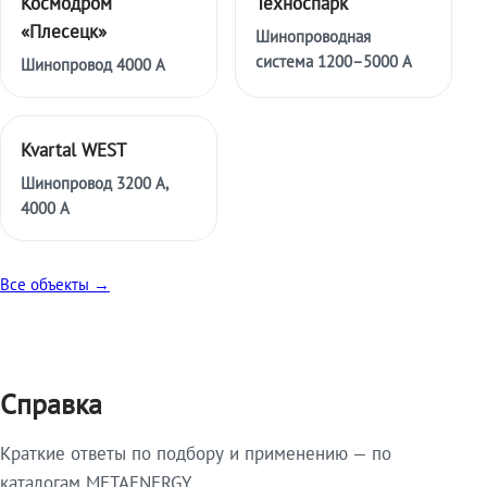
Космодром
Техноспарк
«Плесецк»
Шинопроводная
система 1200–5000 А
Шинопровод 4000 А
Kvartal WEST
Шинопровод 3200 А,
4000 А
Все объекты →
Справка
Краткие ответы по подбору и применению — по
каталогам METAENERGY.